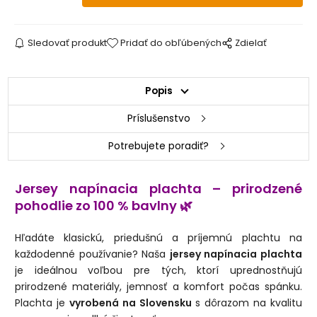
160 x 220 cm
2 - 3 dni
180 x 220 cm
2 - 3 dni
Sledovať produkt
Pridať do obľúbených
Zdielať
200 x 220 cm
skladom
Popis
200 x 240 cm
2 - 3 dni
Príslušenstvo
220 x 240 cm
2 - 3 dni
Potrebujete poradiť?
Jersey napínacia plachta – prirodzené
pohodlie zo 100 % bavlny
🌿
Hľadáte klasickú, priedušnú a príjemnú plachtu na
každodenné používanie? Naša
jersey napínacia plachta
je ideálnou voľbou pre tých, ktorí uprednostňujú
prirodzené materiály, jemnosť a komfort počas spánku.
Plachta je
vyrobená na Slovensku
s dôrazom na kvalitu