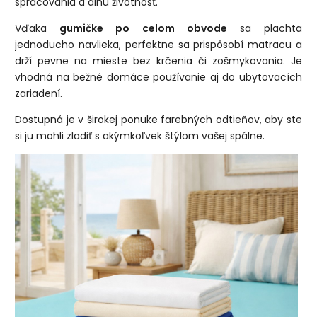
spracovania a dlhú životnosť.
Vďaka
gumičke po celom obvode
sa plachta
jednoducho navlieka, perfektne sa prispôsobí matracu a
drží pevne na mieste bez krčenia či zošmykovania. Je
vhodná na bežné domáce používanie aj do ubytovacích
zariadení.
Dostupná je v širokej ponuke farebných odtieňov, aby ste
si ju mohli zladiť s akýmkoľvek štýlom vašej spálne.