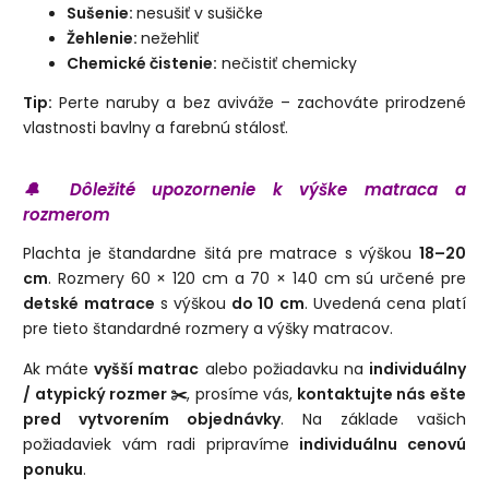
Sušenie:
nesušiť v sušičke
Žehlenie:
nežehliť
Chemické čistenie:
nečistiť chemicky
Tip:
Perte naruby a bez aviváže – zachováte prirodzené
vlastnosti bavlny a farebnú stálosť.
🔔 Dôležité upozornenie k výške matraca a
rozmerom
Plachta je štandardne šitá pre matrace s výškou
18–20
cm
. Rozmery 60 × 120 cm a 70 × 140 cm sú určené pre
detské matrace
s výškou
do 10 cm
. Uvedená cena platí
pre tieto štandardné rozmery a výšky matracov.
Ak máte
vyšší matrac
alebo požiadavku na
individuálny
/ atypický rozmer ✂️
, prosíme vás,
kontaktujte nás ešte
pred vytvorením objednávky
. Na základe vašich
požiadaviek vám radi pripravíme
individuálnu cenovú
ponuku
.