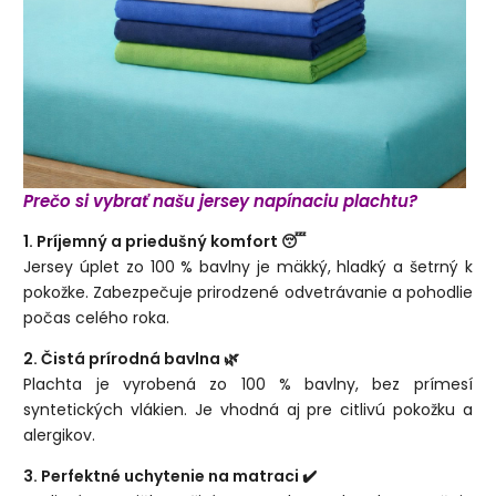
Prečo si vybrať našu jersey napínaciu plachtu?
1. Príjemný a priedušný komfort 😴
Jersey úplet zo 100 % bavlny je mäkký, hladký a šetrný k
pokožke. Zabezpečuje prirodzené odvetrávanie a pohodlie
počas celého roka.
2. Čistá prírodná bavlna 🌿
Plachta je vyrobená zo 100 % bavlny, bez prímesí
syntetických vlákien. Je vhodná aj pre citlivú pokožku a
alergikov.
3. Perfektné uchytenie na matraci ✔️