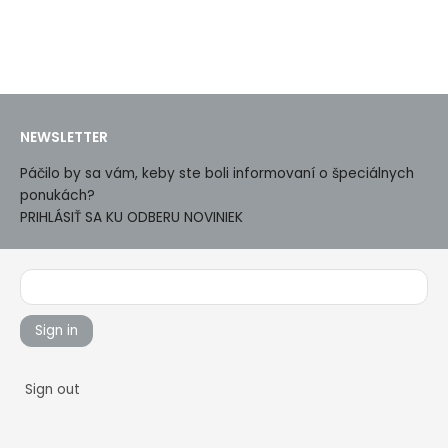
NEWSLETTER
Páčilo by sa vám, keby ste boli informovaní o špeciálnych
ponukách?
PRIHLÁSIŤ SA KU ODBERU NOVINIEK
Sign in
Sign out