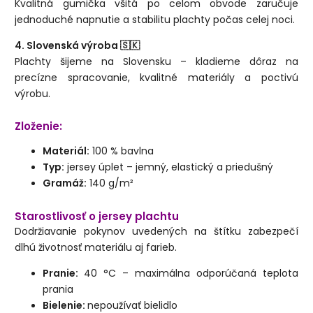
Kvalitná gumička všitá po celom obvode zaručuje
jednoduché napnutie a stabilitu plachty počas celej noci.
4. Slovenská výroba 🇸🇰
Plachty šijeme na Slovensku – kladieme dôraz na
precízne spracovanie, kvalitné materiály a poctivú
výrobu.
Zloženie:
Materiál:
100 % bavlna
Typ:
jersey úplet – jemný, elastický a priedušný
Gramáž:
140 g/m²
Starostlivosť o jersey plachtu
Dodržiavanie pokynov uvedených na štítku zabezpečí
dlhú životnosť materiálu aj farieb.
Pranie:
40 °C – maximálna odporúčaná teplota
prania
Bielenie:
nepoužívať bielidlo