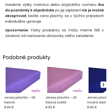
Uvedenie výšky matraca alebo atypického rozmeru
iba
do poznámky k objednávke
po jej zaplatení
nie je možné
akceptovať
, keďže cena plachty sa v týchto prípadoch
individuálne upravuje.
Upozornenie:
Farby produktov sa môžu mierne líšiť v
závislosti od nastavenia obrazovky vášho zariadenia.
Podobné produkty
Jersey plachta – 08
Jersey plachta – 20
Jersey placht
fialová
fialová svetlá
modrá dark
8.90 €
8.90 €
8.90 €