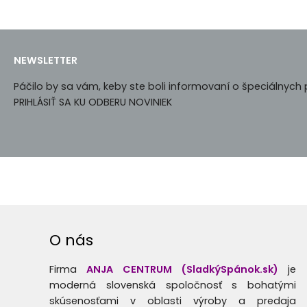
NEWSLETTER
Páčilo by sa vám, keby ste boli informovaní o špeciálnyc
PRIHLÁSIŤ SA KU ODBERU NOVINIEK
O nás
Firma
ANJA CENTRUM (SladkýSpánok.sk)
je
moderná slovenská spoločnosť s bohatými
skúsenosťami v oblasti výroby a predaja