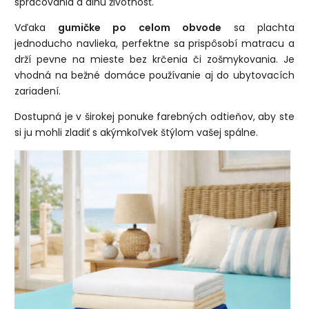
spracovania a dlhú životnosť.
Vďaka
gumičke po celom obvode
sa plachta
jednoducho navlieka, perfektne sa prispôsobí matracu a
drží pevne na mieste bez krčenia či zošmykovania. Je
vhodná na bežné domáce používanie aj do ubytovacích
zariadení.
Dostupná je v širokej ponuke farebných odtieňov, aby ste
si ju mohli zladiť s akýmkoľvek štýlom vašej spálne.