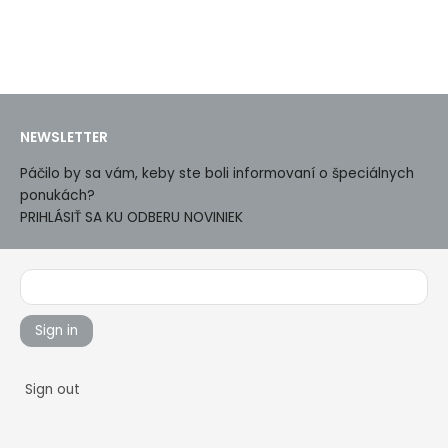
NEWSLETTER
Páčilo by sa vám, keby ste boli informovaní o špeciálnych
ponukách?
PRIHLÁSIŤ SA KU ODBERU NOVINIEK
Sign in
Sign out