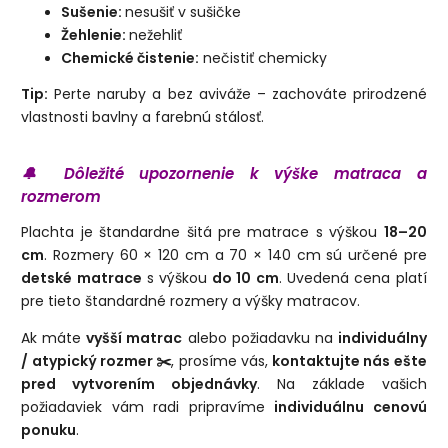
Sušenie:
nesušiť v sušičke
Žehlenie:
nežehliť
Chemické čistenie:
nečistiť chemicky
Tip:
Perte naruby a bez aviváže – zachováte prirodzené
vlastnosti bavlny a farebnú stálosť.
🔔 Dôležité upozornenie k výške matraca a
rozmerom
Plachta je štandardne šitá pre matrace s výškou
18–20
cm
. Rozmery 60 × 120 cm a 70 × 140 cm sú určené pre
detské matrace
s výškou
do 10 cm
. Uvedená cena platí
pre tieto štandardné rozmery a výšky matracov.
Ak máte
vyšší matrac
alebo požiadavku na
individuálny
/ atypický rozmer ✂️
, prosíme vás,
kontaktujte nás ešte
pred vytvorením objednávky
. Na základe vašich
požiadaviek vám radi pripravíme
individuálnu cenovú
ponuku
.