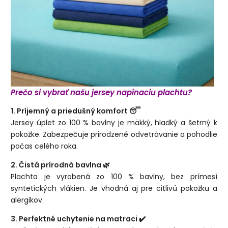
Prečo si vybrať našu jersey napínaciu plachtu?
1. Príjemný a priedušný komfort 😴
Jersey úplet zo 100 % bavlny je mäkký, hladký a šetrný k
pokožke. Zabezpečuje prirodzené odvetrávanie a pohodlie
počas celého roka.
2. Čistá prírodná bavlna 🌿
Plachta je vyrobená zo 100 % bavlny, bez prímesí
syntetických vlákien. Je vhodná aj pre citlivú pokožku a
alergikov.
3. Perfektné uchytenie na matraci ✔️