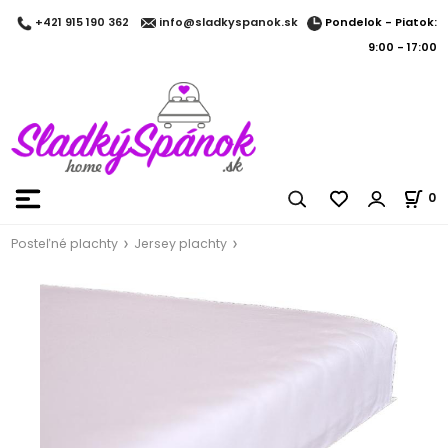
Pondelok - Piatok:
+421 915 190 362
info@sladkyspanok.sk
9:00 - 17:00
0
Posteľné plachty
Jersey plachty