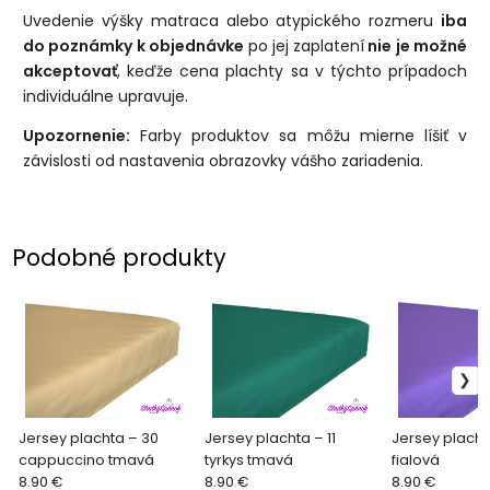
Uvedenie výšky matraca alebo atypického rozmeru
iba
do poznámky k objednávke
po jej zaplatení
nie je možné
akceptovať
, keďže cena plachty sa v týchto prípadoch
individuálne upravuje.
Upozornenie:
Farby produktov sa môžu mierne líšiť v
závislosti od nastavenia obrazovky vášho zariadenia.
Podobné produkty
Jersey plachta – 30
Jersey plachta – 11
Jersey placht
cappuccino tmavá
tyrkys tmavá
fialová
8.90 €
8.90 €
8.90 €