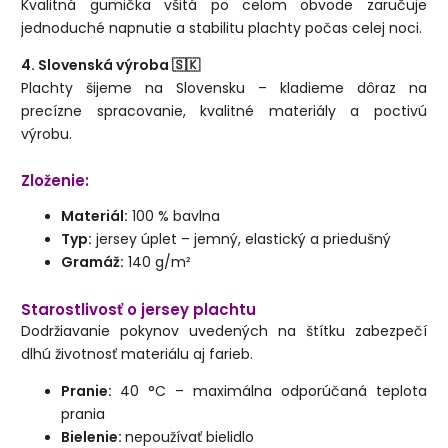
Kvalitná gumička všitá po celom obvode zaručuje
jednoduché napnutie a stabilitu plachty počas celej noci.
4. Slovenská výroba 🇸🇰
Plachty šijeme na Slovensku – kladieme dôraz na
precízne spracovanie, kvalitné materiály a poctivú
výrobu.
Zloženie:
Materiál:
100 % bavlna
Typ:
jersey úplet – jemný, elastický a priedušný
Gramáž:
140 g/m²
Starostlivosť o jersey plachtu
Dodržiavanie pokynov uvedených na štítku zabezpečí
dlhú životnosť materiálu aj farieb.
Pranie:
40 °C – maximálna odporúčaná teplota
prania
Bielenie:
nepoužívať bielidlo