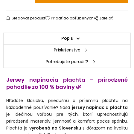
160 x 220 cm
2 - 3 dni
180 x 220 cm
2 - 3 dni
Sledovať produkt
Pridať do obľúbených
Zdielať
200 x 220 cm
skladom
Popis
200 x 240 cm
2 - 3 dni
Príslušenstvo
220 x 240 cm
2 - 3 dni
Potrebujete poradiť?
Jersey napínacia plachta – prirodzené
pohodlie zo 100 % bavlny
🌿
Hľadáte klasickú, priedušnú a príjemnú plachtu na
každodenné používanie? Naša
jersey napínacia plachta
je ideálnou voľbou pre tých, ktorí uprednostňujú
prirodzené materiály, jemnosť a komfort počas spánku.
Plachta je
vyrobená na Slovensku
s dôrazom na kvalitu