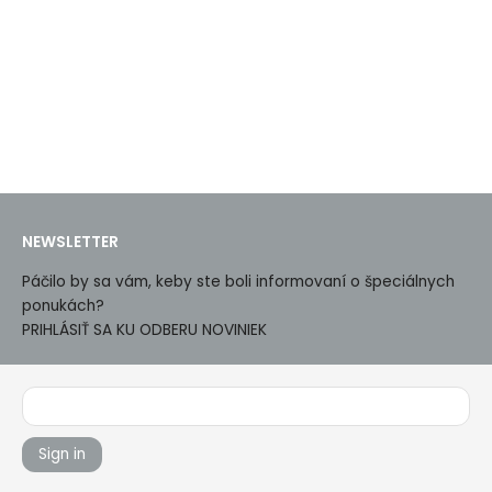
NEWSLETTER
Páčilo by sa vám, keby ste boli informovaní o špeciálnych
ponukách?
PRIHLÁSIŤ SA KU ODBERU NOVINIEK
Sign in