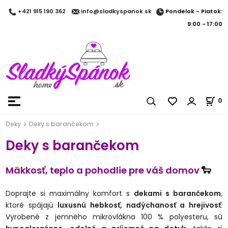
Pondelok - Piatok:
+421 915 190 362
info@sladkyspanok.sk
9:00 - 17:00
0
Deky
Deky s barančekom
Deky s barančekom
🐑
Mäkkosť, teplo a pohodlie pre váš domov
Doprajte si maximálny komfort s
dekami s barančekom
,
ktoré spájajú
luxusnú hebkosť, nadýchanosť a hrejivosť
.
Vyrobené z jemného mikrovlákna 100 % polyesteru, sú