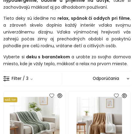
hypoalergénne, odolné a príjemné na dotyk
, takže si
zachovávajú mäkkosť aj po dlhodobom používaní.
Tieto deky sú ideálne na
relax, spánok či oddych pri filme
,
a zároveň skvelo doplnia každý interiér vďaka svojmu
univerzálnemu dizajnu. Vďaka výnimočnej hrejivosti vás
zahrejú počas zimy aj prechodných období a poskytnú
pohodlie pre celú rodinu, vrátane detí a citlivých osôb.
Vyberte si
deku s barančekom
a urobte zo svojho domova
miesto, kde je vždy teplo, mäkkosť a relax na prvom mieste.
Filter
/ 3
NÁŠ TIP