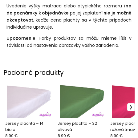
Uvedenie výšky matraca alebo atypického rozmeru
iba
do poznámky k objednávke
po jej zaplatení
nie je možné
akceptovať
, keďže cena plachty sa v týchto prípadoch
individuálne upravuje.
Upozornenie:
Farby produktov sa môžu mierne líšiť v
závislosti od nastavenia obrazovky vášho zariadenia.
Podobné produkty
Jersey plachta – 14
Jersey plachta – 32
Jersey placht
biela
olivová
ružová tmavá
8.90 €
8.90 €
8.90 €