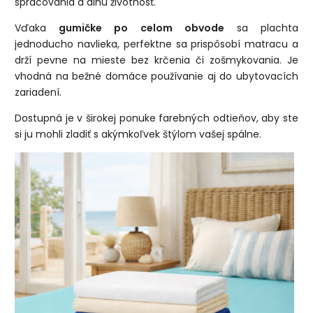
spracovania a dlhú životnosť.
Vďaka
gumičke po celom obvode
sa plachta
jednoducho navlieka, perfektne sa prispôsobí matracu a
drží pevne na mieste bez krčenia či zošmykovania. Je
vhodná na bežné domáce používanie aj do ubytovacích
zariadení.
Dostupná je v širokej ponuke farebných odtieňov, aby ste
si ju mohli zladiť s akýmkoľvek štýlom vašej spálne.