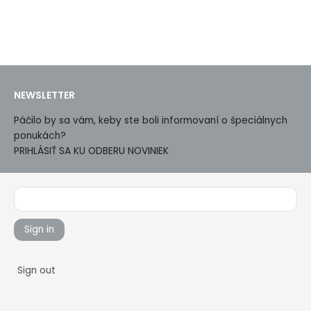
NEWSLETTER
Páčilo by sa vám, keby ste boli informovaní o špeciálnych
ponukách?
PRIHLÁSIŤ SA KU ODBERU NOVINIEK
Sign in
Sign out