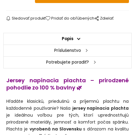
160 x 220 cm
2 - 3 dni
180 x 220 cm
2 - 3 dni
Sledovať produkt
Pridať do obľúbených
Zdielať
200 x 220 cm
skladom
Popis
200 x 240 cm
2 - 3 dni
Príslušenstvo
220 x 240 cm
2 - 3 dni
Potrebujete poradiť?
Jersey napínacia plachta – prirodzené
pohodlie zo 100 % bavlny
🌿
Hľadáte klasickú, priedušnú a príjemnú plachtu na
každodenné používanie? Naša
jersey napínacia plachta
je ideálnou voľbou pre tých, ktorí uprednostňujú
prirodzené materiály, jemnosť a komfort počas spánku.
Plachta je
vyrobená na Slovensku
s dôrazom na kvalitu