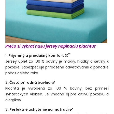
Prečo si vybrať našu jersey napínaciu plachtu?
1. Príjemný a priedušný komfort 😴
Jersey úplet zo 100 % bavlny je mäkký, hladký a šetrný k
pokožke. Zabezpečuje prirodzené odvetrávanie a pohodlie
počas celého roka.
2. Čistá prírodná bavlna 🌿
Plachta je vyrobená zo 100 % bavlny, bez prímesí
syntetických vlákien. Je vhodná aj pre citlivú pokožku a
alergikov.
3. Perfektné uchytenie na matraci ✔️