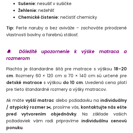
Sušenie:
nesušiť v sušičke
Žehlenie:
nežehliť
Chemické čistenie:
nečistiť chemicky
Tip:
Perte naruby a bez aviváže – zachováte prirodzené
vlastnosti bavlny a farebnú stálosť.
🔔 Dôležité upozornenie k výške matraca a
rozmerom
Plachta je štandardne šitá pre matrace s výškou
18–20
cm
. Rozmery 60 × 120 cm a 70 × 140 cm sú určené pre
detské matrace
s výškou
do 10 cm
. Uvedená cena platí
pre tieto štandardné rozmery a výšky matracov.
Ak máte
vyšší matrac
alebo požiadavku na
individuálny
/ atypický rozmer ✂️
, prosíme vás,
kontaktujte nás ešte
pred vytvorením objednávky
. Na základe vašich
požiadaviek vám radi pripravíme
individuálnu cenovú
ponuku
.