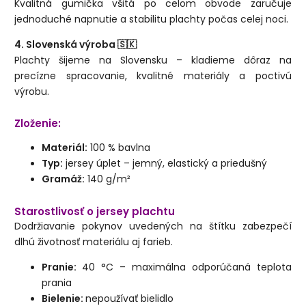
Kvalitná gumička všitá po celom obvode zaručuje
jednoduché napnutie a stabilitu plachty počas celej noci.
4. Slovenská výroba 🇸🇰
Plachty šijeme na Slovensku – kladieme dôraz na
precízne spracovanie, kvalitné materiály a poctivú
výrobu.
Zloženie:
Materiál:
100 % bavlna
Typ:
jersey úplet – jemný, elastický a priedušný
Gramáž:
140 g/m²
Starostlivosť o jersey plachtu
Dodržiavanie pokynov uvedených na štítku zabezpečí
dlhú životnosť materiálu aj farieb.
Pranie:
40 °C – maximálna odporúčaná teplota
prania
Bielenie:
nepoužívať bielidlo