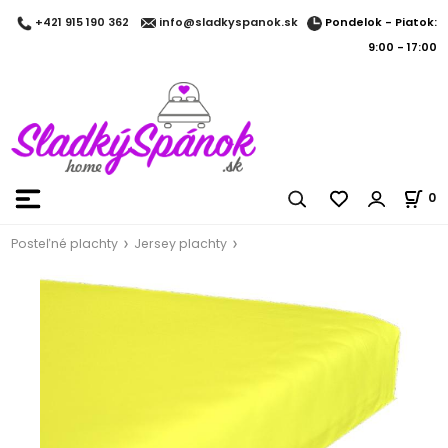
Pondelok - Piatok:
+421 915 190 362
info@sladkyspanok.sk
9:00 - 17:00
0
Posteľné plachty
Jersey plachty