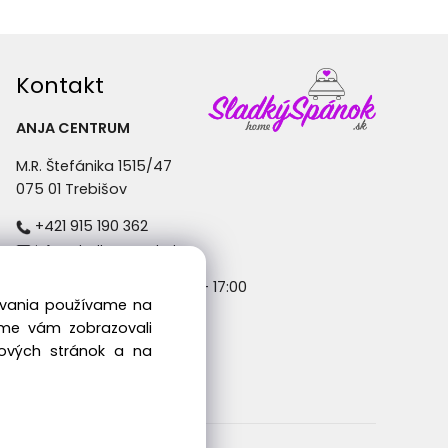
Kontakt
ANJA CENTRUM
M.R. Štefánika 1515/47
075 01 Trebišov
+421 915 190 362
info@sladkyspanok.sk
Pondelok - Piatok: 8:30 - 17:00
dovania používame na
sme vám zobrazovali
bových stránok a na