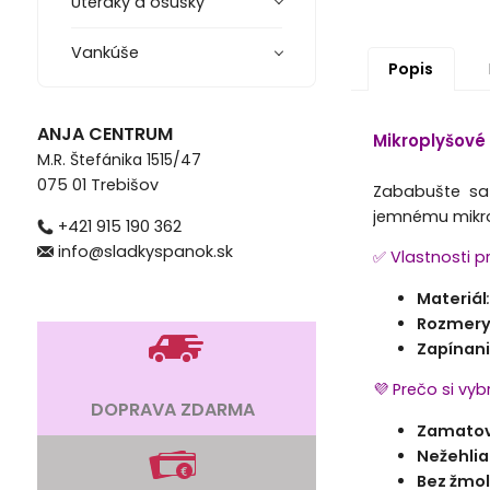
Uteráky a osušky
Vankúše
Popis
ANJA CENTRUM
Mikroplyšové
M.R. Štefánika 1515/47
075 01 Trebišov
Zababušte sa 
jemnému mikrov
+421 915 190 362
info@sladkyspanok.sk
✅ Vlastnosti p
Materiál
Rozmer
Zapínan
💜 Prečo si vy
DOPRAVA ZDARMA
Zamatovo
Nežehlia
Bez žmo