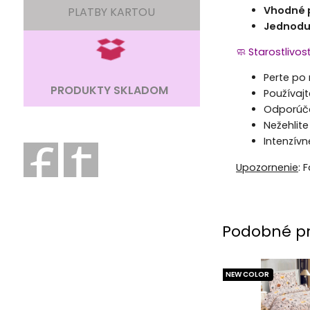
Vhodné p
PLATBY KARTOU
Jednodu
🧼 Starostlivos
Perte po
PRODUKTY SKLADOM
Používajt
Odporúča
Nežehlite
Intenzív
Upozornenie
: 
Podobné p
NEW COLOR