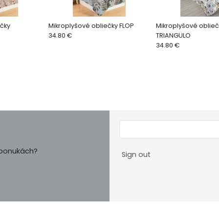
ečky
Mikroplyšové obliečky FLOP
Mikroplyšové oblieč
34.80 €
TRIANGULO
34.80 €
h ponukách?
Sign out