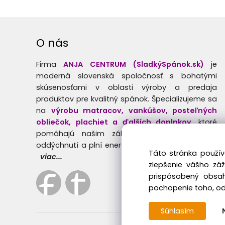
O nás
Firma
ANJA CENTRUM (SladkýSpánok.sk)
je
moderná slovenská spoločnosť s bohatými
skúsenosťami v oblasti výroby a predaja
produktov pre kvalitný spánok. Špecializujeme sa
na
výrobu matracov, vankúšov, posteľných
obliečok, plachiet a ďalších doplnkov
, ktoré
pomáhajú našim zákazníkom prebúdzať sa
oddýchnutí a plní energie.
Táto stránka použív
viac...
zlepšenie vášho zá
prispôsobený obsah
pochopenie toho, odk
Súhlasím