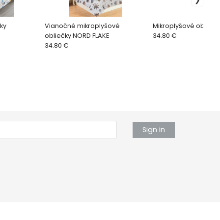
ky
Vianočné mikroplyšové
Mikroplyšové oblieč
obliečky NORD FLAKE
34.80 €
34.80 €
Sign in