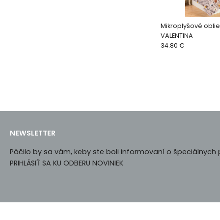
Mikroplyšové obli
VALENTINA
34.80 €
NEWSLETTER
Páčilo by sa vám, keby ste boli informovaní o špeciálnyc
PRIHLÁSIŤ SA KU ODBERU NOVINIEK