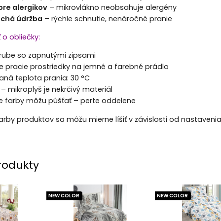
re alergikov
– mikrovlákno neobsahuje alergény
chá údržba
– rýchle schnutie, nenáročné pranie
ť o obliečky:
 rube so zapnutými zipsami
e pracie prostriedky na jemné a farebné prádlo
ná teplota prania: 30 °C
 – mikroplyš je nekrčivý materiál
ne farby môžu púšťať – perte oddelene
Farby produktov sa môžu mierne líšiť v závislosti od nastaveni
rodukty
NEW COLOR
NEW COLOR