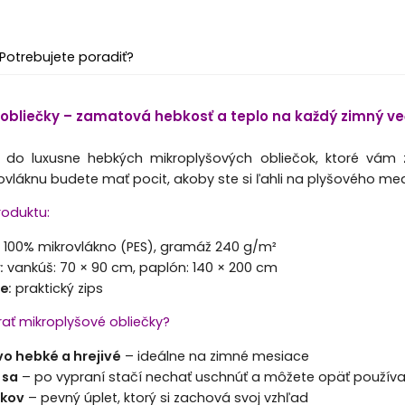
Potrebujete poradiť?
 obliečky – zamatová hebkosť a teplo na každý zimný ve
do luxusne hebkých mikroplyšových obliečok, ktoré vám z
láknu budete mať pocit, akoby ste si ľahli na plyšového med
roduktu:
:
100% mikrovlákno (PES), gramáž 240 g/m²
y
:
vankúš: 70 × 90 cm, p
aplón: 140 × 200 cm
ie
:
praktický zips
brať mikroplyšové obliečky?
 hebké a hrejivé
– ideálne na zimné mesiace
 sa
– po vypraní stačí nechať uschnúť a môžete opäť používa
lkov
– pevný úplet, ktorý si zachová svoj vzhľad