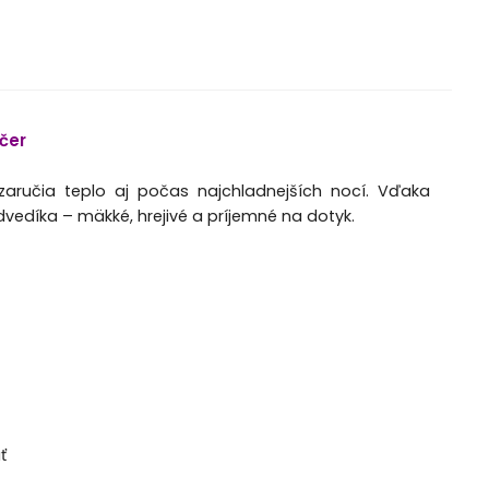
čer
aručia teplo aj počas najchladnejších nocí. Vďaka
vedíka – mäkké, hrejivé a príjemné na dotyk.
ť