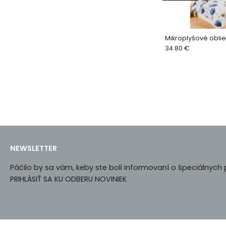
Mikroplyšové obli
34.80 €
NEWSLETTER
Páčilo by sa vám, keby ste boli informovaní o špeciálnyc
PRIHLÁSIŤ SA KU ODBERU NOVINIEK