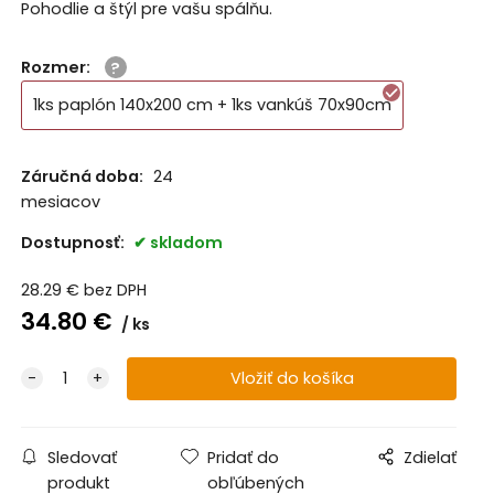
Pohodlie a štýl pre vašu spálňu.
Rozmer
:
1ks paplón 140x200 cm + 1ks vankúš 70x90cm
Záručná doba:
24
mesiacov
Dostupnosť:
skladom
28.29
€
bez DPH
34.80
€
ks
Sledovať
Pridať do
Zdielať
produkt
obľúbených