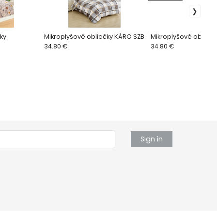
ky
Mikroplyšové obliečky KÁRO SZB
Mikroplyšové obliečk
34.80 €
34.80 €
Sign in