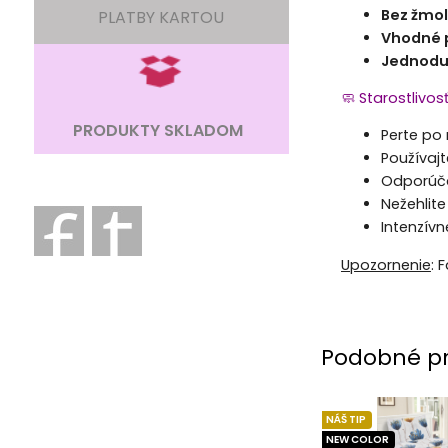
Bez žmo
PLATBY KARTOU
Vhodné p
Jednodu
🧼 Starostlivos
PRODUKTY SKLADOM
Perte po
Používajt
Odporúča
Nežehlite
Intenzív
Upozornenie
: 
Podobné p
NÁŠ TIP
NEW COLOR