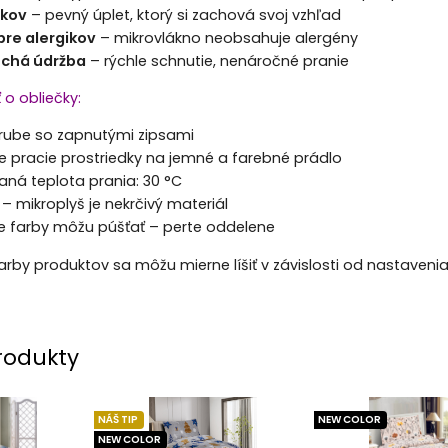
lkov
– pevný úplet, ktorý si zachová svoj vzhľad
re alergikov
– mikrovlákno neobsahuje alergény
chá údržba
– rýchle schnutie, nenáročné pranie
ť o obliečky:
 rube so zapnutými zipsami
e pracie prostriedky na jemné a farebné prádlo
ná teplota prania: 30 °C
 – mikroplyš je nekrčivý materiál
ne farby môžu púšťať – perte oddelene
Farby produktov sa môžu mierne líšiť v závislosti od nastaveni
rodukty
NÁŠ TIP
NEW COLOR
NEW COLOR