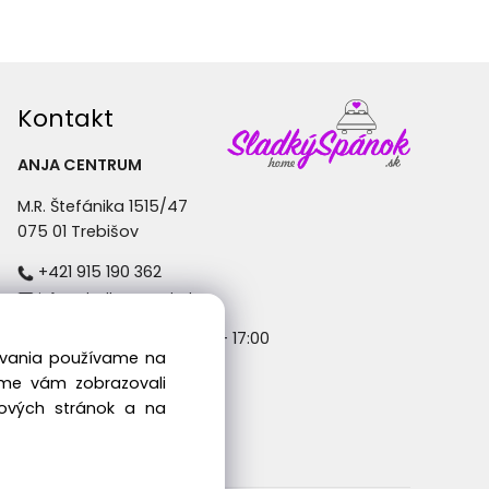
Kontakt
ANJA CENTRUM
M.R. Štefánika 1515/47
075 01 Trebišov
+421 915 190 362
info@sladkyspanok.sk
Pondelok - Piatok: 8:30 - 17:00
dovania používame na
sme vám zobrazovali
bových stránok a na