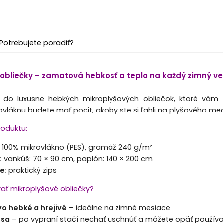
Potrebujete poradiť?
 obliečky – zamatová hebkosť a teplo na každý zimný ve
do luxusne hebkých mikroplyšových obliečok, ktoré vám z
láknu budete mať pocit, akoby ste si ľahli na plyšového med
roduktu:
:
100% mikrovlákno (PES), gramáž 240 g/m²
y
:
vankúš: 70 × 90 cm, p
aplón: 140 × 200 cm
ie
:
praktický zips
brať mikroplyšové obliečky?
 hebké a hrejivé
– ideálne na zimné mesiace
 sa
– po vypraní stačí nechať uschnúť a môžete opäť používa