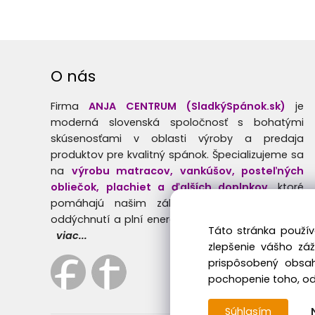
O nás
Firma
ANJA CENTRUM (SladkýSpánok.sk)
je
moderná slovenská spoločnosť s bohatými
skúsenosťami v oblasti výroby a predaja
produktov pre kvalitný spánok. Špecializujeme sa
na
výrobu matracov, vankúšov, posteľných
obliečok, plachiet a ďalších doplnkov
, ktoré
pomáhajú našim zákazníkom prebúdzať sa
oddýchnutí a plní energie.
Táto stránka použív
viac...
zlepšenie vášho zá
prispôsobený obsah
pochopenie toho, odk
Súhlasím