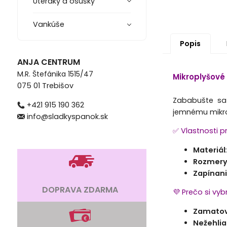
Uteráky a osušky
Vankúše
Popis
ANJA CENTRUM
M.R. Štefánika 1515/47
Mikroplyšové
075 01 Trebišov
Zababušte sa 
+421 915 190 362
jemnému mikrov
info@sladkyspanok.sk
✅ Vlastnosti p
Materiál
Rozmer
Zapínan
DOPRAVA ZDARMA
💜 Prečo si vy
Zamatovo
Nežehlia