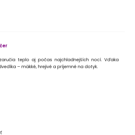
čer
aručia teplo aj počas najchladnejších nocí. Vďaka
vedíka – mäkké, hrejivé a príjemné na dotyk.
ť