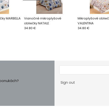
ečky MARBELLA
Vianočné mikroplyšové
Mikroplyšové oblieč
obliečky NATALE
VALENTINA
34.80 €
34.80 €
h ponukách?
Sign out