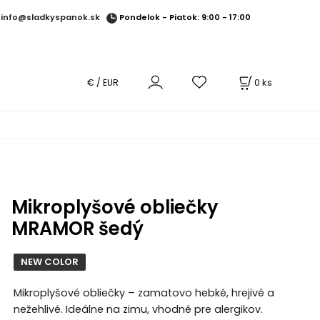
Pondelok - Piatok: 9:00 - 17:00
info@sladkyspanok.sk
0
ks
€ / EUR
Mikroplyšové obliečky
MRAMOR šedý
NEW COLOR
Mikroplyšové obliečky – zamatovo hebké, hrejivé a
nežehlivé. Ideálne na zimu, vhodné pre alergikov.