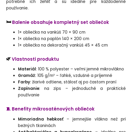
potrebné ich žehliť a sú ideálne pre každodenné
používanie.
🛏️
Balenie obsahuje kompletný set obliečok
1× obliečka na vankúš 70 × 90 cm
1× obliečka na paplón 140 × 200 cm
1× obliečka na dekoračný vankúš 45 × 45 cm
🌿
Vlastnosti produktu
Materiál
: 100 % polyester – veľmi jemné mikrovlákno
Gramáž:
105 g/m² – ľahké, vzdušné a príjemné
Farby
: žiarivé odtiene, stálosť aj po častom praní
Zapínanie
: na zips – jednoduché a praktické
používanie
🧵 Benefity mikrosaténových obliečok
Mimoriadna hebkosť
– jemnejšie vlákna než pri
bežných tkaninách