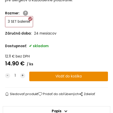
pre alergikov a každodenné používanie.
Rozmer
:
3 SET balenie
Záručná doba:
24 mesiacov
Dostupnosť:
skladom
12.11
€
bez DPH
14.90
€
ks
Sledovať produkt
Pridať do obľúbených
Zdielať
Popis