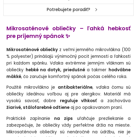
Potrebujete poradiť?
Mikrosaténové obliečky – ľahká hebkosť
pre príjemný spánok ✨
Mikrosaténové obliečky
z veľmi jemného mikrovlákna (100
% polyester) prinášajú výnimočný pocit jemnosti a ľahkosti
pri každom spánku. Vďaka extrémne jemným vláknam sú
obliečky
hebké na dotyk, priedušné
a takmer
hodvábne
mäkké
, čo zaručuje komfortný spánok počas celého roka.
Použité mikrovlákno je
antibakteriálne
, vďaka čomu sú
obliečky ideálnou voľbou aj pre alergikov. Materiál má
vysokú savosť, dobre
reguluje vlhkosť
a zachováva
žiarivé, stálofarebné odtiene
aj po opakovanom praní.
Praktické zapínanie
na zips
uľahčuje prezliekanie a
zabezpečuje, že obliečky vždy perfektne držia na mieste.
Mikrosaténové obliečky sú nenáročné na údržbu, nie je