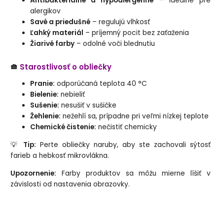
Antibakteriálne a hypoalergénne
– ideálne pre
alergikov
Savé a priedušné
– regulujú vlhkosť
Ľahký materiál
– príjemný pocit bez zaťaženia
Žiarivé farby
– odolné voči blednutiu
🧺
Starostlivosť o obliečky
Pranie:
odporúčaná teplota 40 °C
Bielenie:
nebieliť
Sušenie:
nesušiť v sušičke
Žehlenie:
nežehlí sa, prípadne pri veľmi nízkej teplote
Chemické čistenie:
nečistiť chemicky
💡
Tip:
Perte obliečky naruby, aby ste zachovali sýtosť
farieb a hebkosť mikrovlákna.
Upozornenie:
Farby produktov sa môžu mierne líšiť v
závislosti od nastavenia obrazovky.