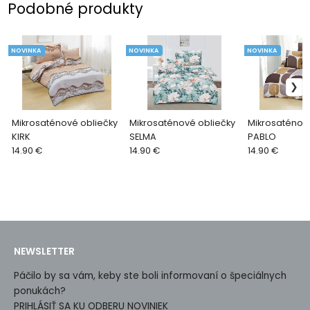
Podobné produkty
NOVINKA
NOVINKA
NOVINKA
Mikrosaténové obliečky
Mikrosaténové obliečky
Mikrosaténov
KIRK
SELMA
PABLO
14.90 €
14.90 €
14.90 €
NEWSLETTER
Páčilo by sa vám, keby ste boli informovaní o špeciálnych
ponukách?
PRIHLÁSIŤ SA KU ODBERU NOVINIEK