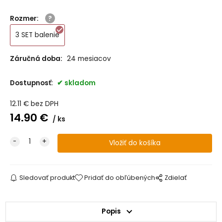
Rozmer
:
3 SET balenie
Záručná doba:
24 mesiacov
Dostupnosť:
skladom
12.11
€
bez DPH
14.90
€
ks
Sledovať produkt
Pridať do obľúbených
Zdielať
Popis