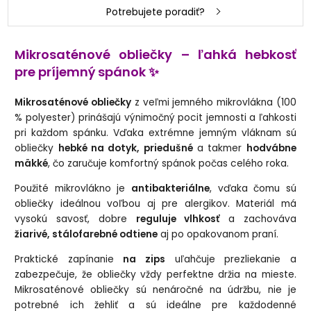
Potrebujete poradiť?
Mikrosaténové obliečky – ľahká hebkosť
pre príjemný spánok ✨
Mikrosaténové obliečky
z veľmi jemného mikrovlákna (100
% polyester) prinášajú výnimočný pocit jemnosti a ľahkosti
pri každom spánku. Vďaka extrémne jemným vláknam sú
obliečky
hebké na dotyk, priedušné
a takmer
hodvábne
mäkké
, čo zaručuje komfortný spánok počas celého roka.
Použité mikrovlákno je
antibakteriálne
, vďaka čomu sú
obliečky ideálnou voľbou aj pre alergikov. Materiál má
vysokú savosť, dobre
reguluje vlhkosť
a zachováva
žiarivé, stálofarebné odtiene
aj po opakovanom praní.
Praktické zapínanie
na zips
uľahčuje prezliekanie a
zabezpečuje, že obliečky vždy perfektne držia na mieste.
Mikrosaténové obliečky sú nenáročné na údržbu, nie je
potrebné ich žehliť a sú ideálne pre každodenné