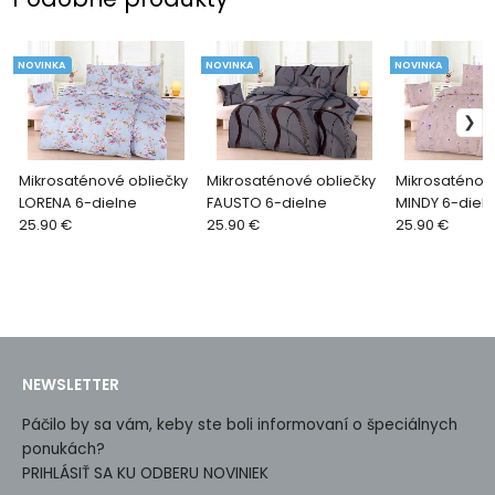
NOVINKA
NOVINKA
NOVINKA
Mikrosaténové obliečky
Mikrosaténové obliečky
Mikrosaténov
LORENA 6-dielne
FAUSTO 6-dielne
MINDY 6-diel
25.90 €
25.90 €
25.90 €
NEWSLETTER
Páčilo by sa vám, keby ste boli informovaní o špeciálnych
ponukách?
PRIHLÁSIŤ SA KU ODBERU NOVINIEK