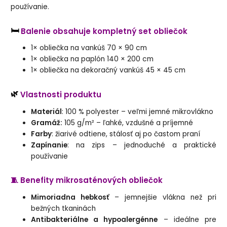
používanie.
🛏️
Balenie obsahuje kompletný set obliečok
1× obliečka na vankúš 70 × 90 cm
1× obliečka na paplón 140 × 200 cm
1× obliečka na dekoračný vankúš 45 × 45 cm
🌿
Vlastnosti produktu
Materiál
: 100 % polyester – veľmi jemné mikrovlákno
Gramáž:
105 g/m² – ľahké, vzdušné a príjemné
Farby
: žiarivé odtiene, stálosť aj po častom praní
Zapínanie
: na zips – jednoduché a praktické
používanie
🧵 Benefity mikrosaténových obliečok
Mimoriadna hebkosť
– jemnejšie vlákna než pri
bežných tkaninách
Antibakteriálne a hypoalergénne
– ideálne pre