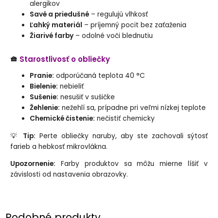
alergikov
Savé a priedušné
– regulujú vlhkosť
Ľahký materiál
– príjemný pocit bez zaťaženia
Žiarivé farby
– odolné voči blednutiu
🧺
Starostlivosť o obliečky
Pranie:
odporúčaná teplota 40 °C
Bielenie:
nebieliť
Sušenie:
nesušiť v sušičke
Žehlenie:
nežehlí sa, prípadne pri veľmi nízkej teplote
Chemické čistenie:
nečistiť chemicky
💡
Tip:
Perte obliečky naruby, aby ste zachovali sýtosť
farieb a hebkosť mikrovlákna.
Upozornenie:
Farby produktov sa môžu mierne líšiť v
závislosti od nastavenia obrazovky.
Podobné produkty