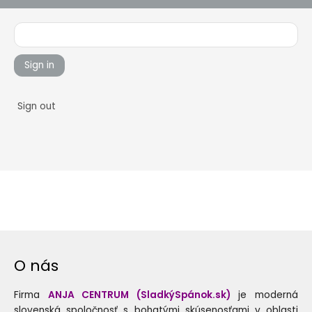
Sign in
Sign out
O nás
Firma
ANJA CENTRUM (SladkýSpánok.sk)
je moderná
slovenská spoločnosť s bohatými skúsenosťami v oblasti