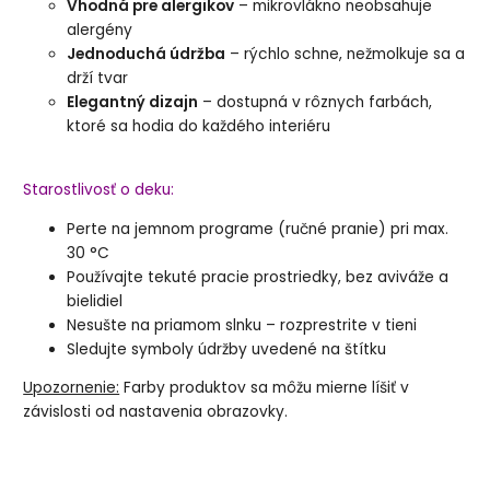
Vhodná pre alergikov
– mikrovlákno neobsahuje
alergény
Jednoduchá údržba
– rýchlo schne, nežmolkuje sa a
drží tvar
Elegantný dizajn
– dostupná v rôznych farbách,
ktoré sa hodia do každého interiéru
Starostlivosť o deku:
Perte na jemnom programe (ručné pranie) pri max.
30 °C
Používajte tekuté pracie prostriedky, bez aviváže a
bielidiel
Nesušte na priamom slnku – rozprestrite v tieni
Sledujte symboly údržby uvedené na štítku
Upozornenie:
Farby produktov sa môžu mierne líšiť v
závislosti od nastavenia obrazovky.