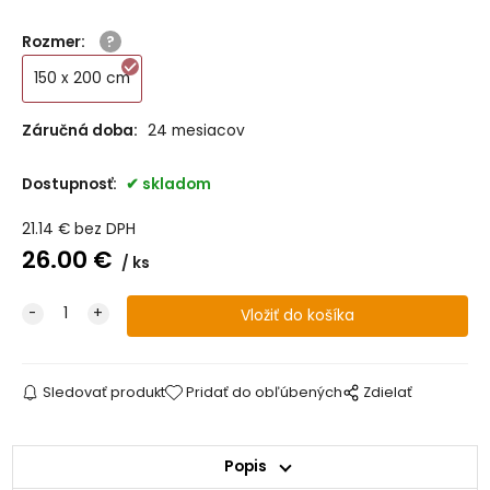
Rozmer
:
150 x 200 cm
Záručná doba:
24 mesiacov
Dostupnosť:
skladom
21.14
€
bez DPH
26.00
€
ks
Sledovať produkt
Pridať do obľúbených
Zdielať
Popis