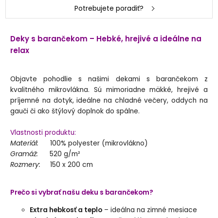
Potrebujete poradiť?
Deky s barančekom – Hebké, hrejivé a ideálne na
relax
Objavte pohodlie s našimi dekami s barančekom z
kvalitného mikrovlákna. Sú mimoriadne mäkké, hrejivé a
príjemné na dotyk, ideálne na chladné večery, oddych na
gauči či ako štýlový doplnok do spálne.
Vlastnosti produktu:
Materiál:
100% polyester (mikrovlákno)
Gramáž:
520 g/m²
Rozmery:
150 x 200 cm
Prečo si vybrať našu deku s barančekom?
Extra hebkosť a teplo
– ideálna na zimné mesiace