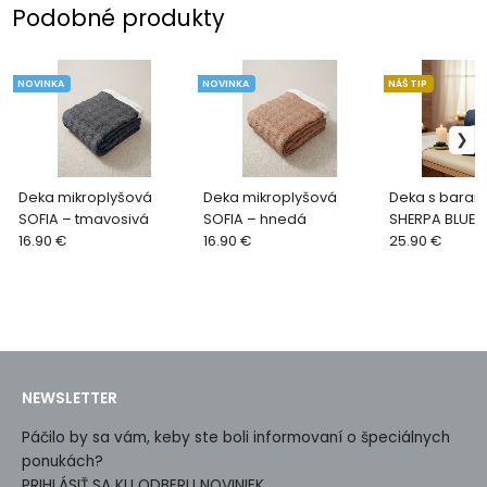
Podobné produkty
NOVINKA
NOVINKA
NÁŠ TIP
Deka mikroplyšová
Deka mikroplyšová
Deka s bara
SOFIA – tmavosivá
SOFIA – hnedá
SHERPA BLUE 
16.90 €
16.90 €
25.90 €
NEWSLETTER
Páčilo by sa vám, keby ste boli informovaní o špeciálnych
ponukách?
PRIHLÁSIŤ SA KU ODBERU NOVINIEK