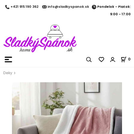
Pondelok - Piatok:
+421 915 190 362
info@sladkyspanok.sk
9:00 - 17:00
0
Deky