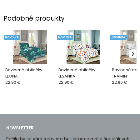
Podobné produkty
NOVINKA
NOVINKA
NOVINKA
Bavlnené obliečky
Bavlnené obliečky
Bavlnené obli
LEONA
LESANKA
TRAMÍN
22.90 €
22.90 €
22.90 €
NEWSLETTER
Páčilo by sa vám, keby ste boli informovaní o špeciálnych