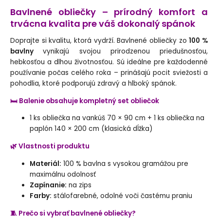
Bavlnené obliečky – prírodný komfort a
trvácna kvalita pre váš dokonalý spánok
Doprajte si kvalitu, ktorá vydrží. Bavlnené obliečky zo
100 %
bavlny
vynikajú svojou prirodzenou priedušnosťou,
hebkosťou a dlhou životnosťou. Sú ideálne pre každodenné
používanie počas celého roka – prinášajú pocit sviežosti a
pohodlia, ktoré podporujú zdravý a hlboký spánok.
🛏️ Balenie obsahuje kompletný set obliečok
1 ks obliečka na vankúš 70 × 90 cm + 1 ks obliečka na
paplón 140 × 200 cm (klasická dĺžka)
🌿 Vlastnosti produktu
Materiál:
100 % bavlna s vysokou gramážou pre
maximálnu odolnosť
Zapínanie:
na zips
Farby:
stálofarebné, odolné voči častému praniu
🧵 Prečo si vybrať bavlnené obliečky?