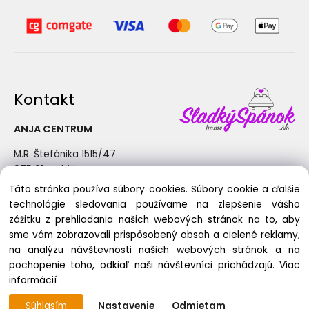
Kontakt
ANJA CENTRUM
M.R. Štefánika 1515/47
075 01 Trebišov
Táto stránka používa súbory cookies. Súbory cookie a ďalšie
+421 915 190 362
technológie sledovania používame na zlepšenie vášho
info@sladkyspanok.sk
zážitku z prehliadania našich webových stránok na to, aby
Pondelok - Piatok: 8:30 - 17:00
sme vám zobrazovali prispôsobený obsah a cielené reklamy,
na analýzu návštevnosti našich webových stránok a na
pochopenie toho, odkiaľ naši návštevníci prichádzajú.
Viac
informácií
Copyright © 2025 ANJA CENTRUM, All rights reserved
Súhlasím
Nastavenie
Odmietam