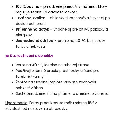
100 % bavlna
– prirodzene priedušný materiál, ktorý
reguluje teplotu a odvádza vlhkosť
Trvácna kvalita
– obliečky si zachovávajú tvar aj po
desiatkach praní
Príjemné na dotyk
– vhodné aj pre citlivú pokožku a
alergikov
Jednoduchá údržba
– pranie na 40 °C bez straty
farby a hebkosti
🧺 Starostlivosť o obliečky
Perte na 40 °C, ideálne na rubovej strane
Používajte jemné pracie prostriedky určené pre
farebné tkaniny
Žehlite na strednej teplote, aby ste zachovali
hebkosť vlákien
Sušte prirodzene, mimo priameho slnečného žiarenia
Upozornenie
: Farby produktov sa môžu mierne líšiť v
závislosti od nastavenia obrazovky.