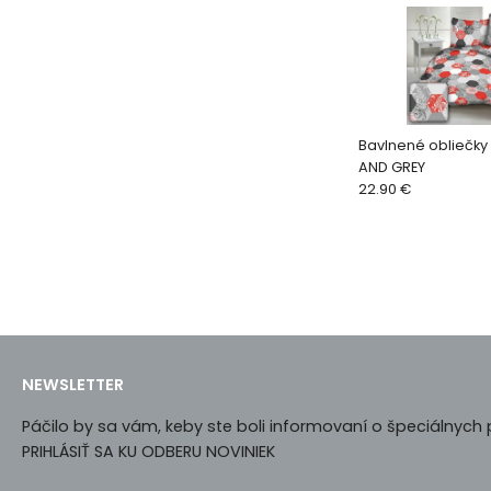
Bavlnené obliečky
AND GREY
22.90 €
NEWSLETTER
Páčilo by sa vám, keby ste boli informovaní o špeciálnyc
PRIHLÁSIŤ SA KU ODBERU NOVINIEK