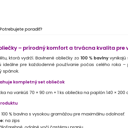
Potrebujete poradiť?
liečky – prírodný komfort a trvácna kvalita pre
litu, ktorá vydrží. Bavlnené obliečky zo
100 % bavlny
vynikajú
Sú ideálne pre každodenné používanie počas celého roka – p
ý spánok.
bsahuje kompletný set obliečok
ečka na vankúš 70 × 90 cm + 1 ks obliečka na paplón 140 × 200 
 produktu
:
100 % bavlna s vysokou gramážou pre maximálnu odolnosť
e:
na zips
álofarebné, odolné voči častému praniu