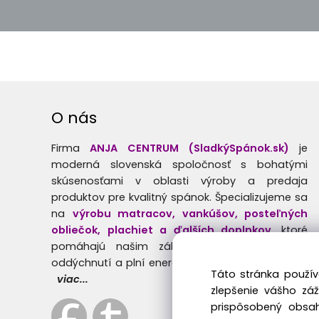
O nás
Firma
ANJA CENTRUM (SladkýSpánok.sk)
je
moderná slovenská spoločnosť s bohatými
skúsenosťami v oblasti výroby a predaja
produktov pre kvalitný spánok. Špecializujeme sa
na
výrobu matracov, vankúšov, posteľných
obliečok, plachiet a ďalších doplnkov
, ktoré
pomáhajú našim zákazníkom prebúdzať sa
oddýchnutí a plní energie.
Táto stránka použív
viac...
zlepšenie vášho zá
prispôsobený obsah