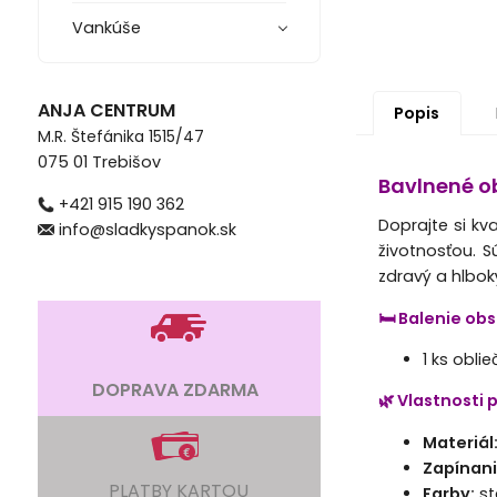
Vankúše
ANJA CENTRUM
Popis
M.R. Štefánika 1515/47
075 01 Trebišov
Bavlnené ob
+421 915 190 362
Doprajte si kva
info@sladkyspanok.sk
životnosťou. 
zdravý a hlbok
🛏️ Balenie o
1 ks obli
DOPRAVA ZDARMA
🌿 Vlastnosti
Materiál
Zapínani
PLATBY KARTOU
Farby:
st