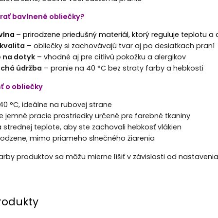
brať bavlnené obliečky?
vlna
– prirodzene priedušný materiál, ktorý reguluje teplotu a
kvalita
– obliečky si zachovávajú tvar aj po desiatkach praní
 na dotyk
– vhodné aj pre citlivú pokožku a alergikov
chá údržba
– pranie na 40 °C bez straty farby a hebkosti
sť o obliečky
40 °C, ideálne na rubovej strane
e jemné pracie prostriedky určené pre farebné tkaniny
a strednej teplote, aby ste zachovali hebkosť vlákien
irodzene, mimo priameho slnečného žiarenia
Farby produktov sa môžu mierne líšiť v závislosti od nastaveni
rodukty