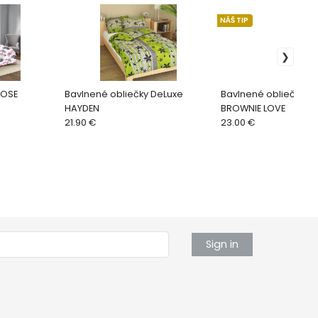
NÁŠ TIP
ROSE
Bavlnené obliečky DeLuxe
Bavlnené obliečky D
HAYDEN
BROWNIE LOVE
21.90 €
23.00 €
Sign in