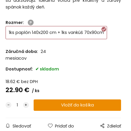
sa udržiavajú. Ideálna voľba pre kvalitný a zdravý
spánok každý deň.
Rozmer
:
1ks paplón 140x200 cm + 1ks vankúš 70x90cm
Záručná doba:
24
mesiacov
Dostupnosť:
skladom
18.62
€
bez DPH
22.90
€
ks
Sledovať
Pridať do
Zdielať