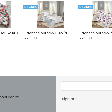
NOVINKA
NOVINKA
 DeLuxe RED
Bavlnené obliečky TRAMÍN
Bavlnené obliečky 
22.90 €
22.90 €
h ponukách?
Sign out