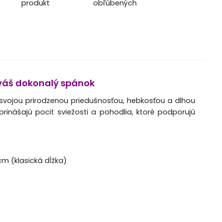
produkt
obľúbených
 váš dokonalý spánok
 svojou prirodzenou priedušnosťou, hebkosťou a dlhou
rinášajú pocit sviežosti a pohodlia, ktoré podporujú
cm (klasická dĺžka)