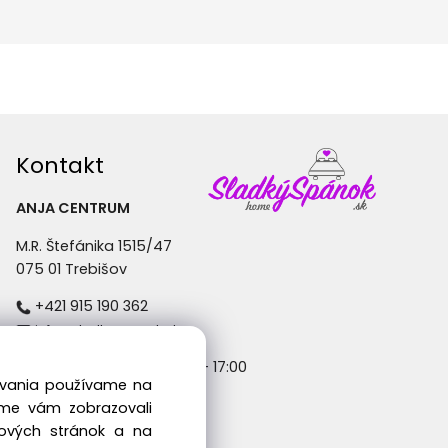
Kontakt
ANJA CENTRUM
M.R. Štefánika 1515/47
075 01 Trebišov
+421 915 190 362
info@sladkyspanok.sk
Pondelok - Piatok: 8:30 - 17:00
dovania používame na
sme vám zobrazovali
bových stránok a na