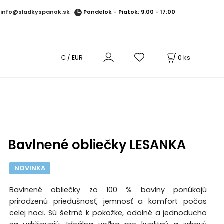
Pondelok - Piatok: 9:00 - 17:00
info@sladkyspanok.sk
0
ks
€ / EUR
Bavlnené obliečky LESANKA
NOVINKA
Bavlnené obliečky zo 100 % bavlny ponúkajú
prirodzenú priedušnosť, jemnosť a komfort počas
celej noci. Sú šetrné k pokožke, odolné a jednoducho