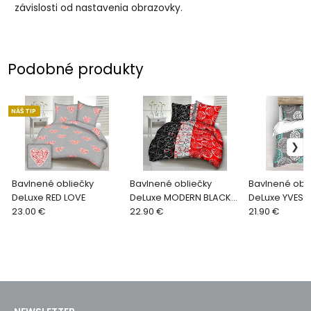
závislosti od nastavenia obrazovky.
Podobné produkty
NÁŠ TIP
Bavlnené obliečky
Bavlnené obliečky
Bavlnené obli
DeLuxe RED LOVE
DeLuxe MODERN BLACK-
DeLuxe YVES
23.00 €
RED CIRCLES
22.90 €
21.90 €