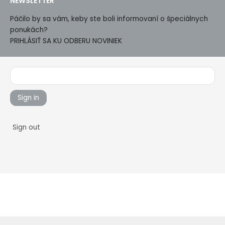
NEWSLETTER
Páčilo by sa vám, keby ste boli informovaní o špeciálnych
ponukách?
PRIHLÁSIŤ SA KU ODBERU NOVINIEK
Sign in
Sign out