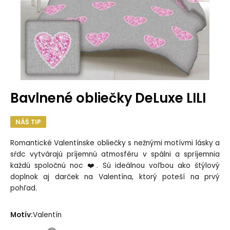
Bavlnené obliečky DeLuxe LILI
NÁŠ TIP
Romantické Valentínske obliečky s nežnými motívmi lásky a
sŕdc vytvárajú príjemnú atmosféru v spálni a spríjemnia
každú spoločnú noc ❤️. Sú ideálnou voľbou ako štýlový
doplnok aj darček na Valentína, ktorý poteší na prvý
pohľad.
Motív:
Valentín