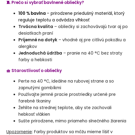
🧵 Prečo si vybrať bavlnené obliečky?
100 % bavlna
– prirodzene priedušný materiál, ktorý
reguluje teplotu a odvádza vlhkosť
Trvácna kvalita
– obliečky si zachovávajú tvar aj po
desiatkach praní
Príjemné na dotyk
– vhodné aj pre citlivú pokožku a
alergikov
Jednoduchá údržba
– pranie na 40 °C bez straty
farby a hebkosti
🧺 Starostlivosť o obliečky
Perte na 40 °C, ideálne na rubovej strane a so
zapnutými gombíkmi
Používajte jemné pracie prostriedky určené pre
farebné tkaniny
Žehlite na strednej teplote, aby ste zachovali
hebkosť vlákien
Sušte prirodzene, mimo priameho slnečného žiarenia
Upozornenie
: Farby produktov sa môžu mierne líšiť v