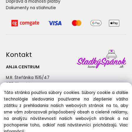
Doprava a možnosti platby
Dokumenty na stiahnutie
Kontakt
ANJA CENTRUM
M.R. Štefánika 1515/47
075 01 Trebišov
Táto stránka používa súbory cookies. Súbory cookie a ďalšie
+421 915 190 362
technológie sledovania používame na zlepšenie vášho
info@sladkyspanok.sk
zážitku z prehliadania našich webových stránok na to, aby
Pondelok - Piatok: 8:30 - 17:00
sme vám zobrazovali prispôsobený obsah a cielené reklamy,
na analýzu návštevnosti našich webových stránok a na
pochopenie toho, odkiaľ naši návštevníci prichádzajú.
Viac
informácií