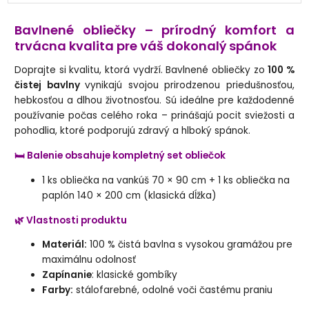
Bavlnené obliečky – prírodný komfort a
trvácna kvalita pre váš dokonalý spánok
Doprajte si kvalitu, ktorá vydrží. Bavlnené obliečky zo
100 %
čistej bavlny
vynikajú svojou prirodzenou priedušnosťou,
hebkosťou a dlhou životnosťou. Sú ideálne pre každodenné
používanie počas celého roka – prinášajú pocit sviežosti a
pohodlia, ktoré podporujú zdravý a hlboký spánok.
🛏️ Balenie obsahuje kompletný set obliečok
1 ks obliečka na vankúš 70 × 90 cm + 1 ks obliečka na
paplón 140 × 200 cm (klasická dĺžka)
🌿 Vlastnosti produktu
Materiál:
100 % čistá bavlna s vysokou gramážou pre
maximálnu odolnosť
Zapínanie
: klasické gombíky
Farby:
stálofarebné, odolné voči častému praniu