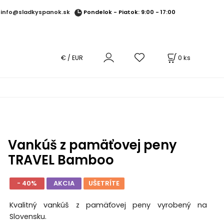
Pondelok - Piatok: 9:00 - 17:00
info@sladkyspanok.sk
0
ks
€ / EUR
Vankúš z pamäťovej peny
TRAVEL Bamboo
- 40%
AKCIA
UŠETRÍTE
Kvalitný vankúš z pamäťovej peny vyrobený na
Slovensku.