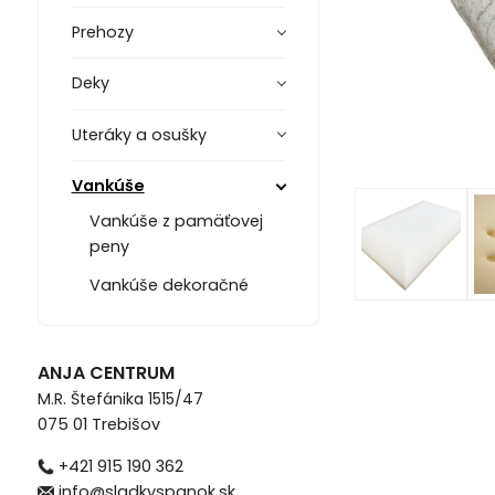
Prehozy
Deky
Uteráky a osušky
Vankúše
Vankúše z pamäťovej
peny
Vankúše dekoračné
ANJA CENTRUM
M.R. Štefánika 1515/47
075 01 Trebišov
+421 915 190 362
info@sladkyspanok.sk