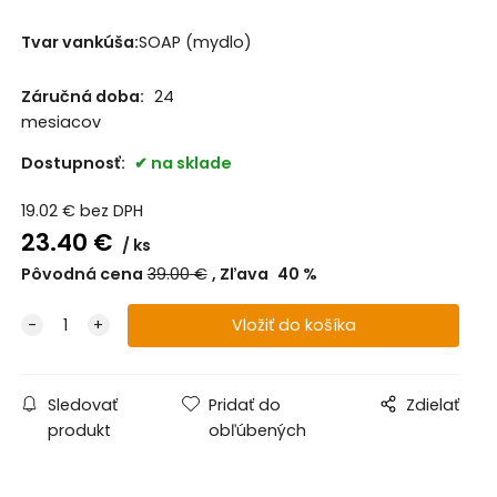
Tvar vankúša:
SOAP (mydlo)
Záručná doba:
24
mesiacov
Dostupnosť:
na sklade
19.02
€
bez DPH
23.40
€
ks
Pôvodná cena
39.00
€
Zľava
40
%
Sledovať
Pridať do
Zdielať
produkt
obľúbených