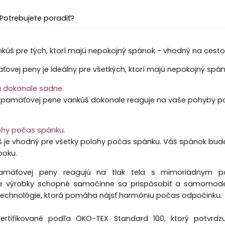
Potrebujete poradiť?
nkúš pre tých, ktorí majú nepokojný spánok - vhodný na cesto
ovej peny je ideálny pre všetkých, ktorí majú nepokojný spá
orá dokonale sadne.
 pamäťovej pene vankúš dokonale reaguje na vaše pohyby po
ohy počas spánku.
š je vhodný pre všetky polohy počas spánku. Váš spánok bude 
boku.
mäťovej peny reagujú na tlak tela s mimoriadnym poh
ie výrobky schopné samočinne sa prispôsobiť a samomode
technológie, ktorá pomáha nájsť harmóniu počas odpočinku.
ertifikované podľa ÖKO-TEX Standard 100, ktorý potvrdz