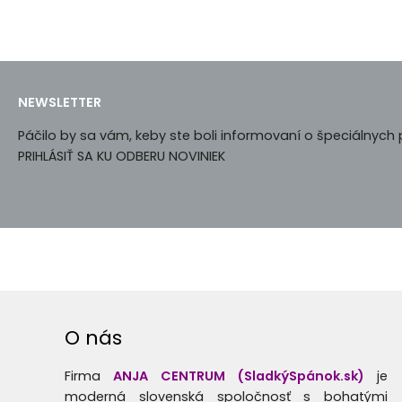
NEWSLETTER
Páčilo by sa vám, keby ste boli informovaní o špeciálnyc
PRIHLÁSIŤ SA KU ODBERU NOVINIEK
O nás
Firma
ANJA CENTRUM (SladkýSpánok.sk)
je
moderná slovenská spoločnosť s bohatými