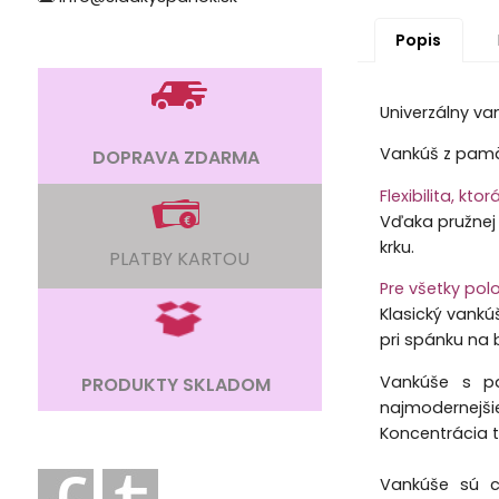
Popis
Univerzálny va
Vankúš z pamäť
DOPRAVA ZDARMA
Flexibilita, kt
Vďaka pružnej
krku.
PLATBY KARTOU
Pre všetky pol
Klasický vankú
pri spánku na 
Vankúše s pa
PRODUKTY SKLADOM
najmodernejš
Koncentrácia 
Vankúše sú c