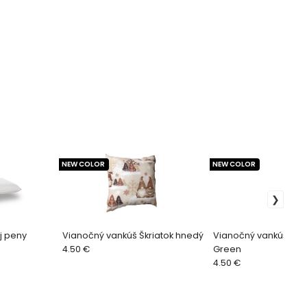
NEW COLOR
NEW COLOR
j peny
Vianočný vankúš Škriatok hnedý
Vianočný vankúš Nic
4.50 €
Green
4.50 €