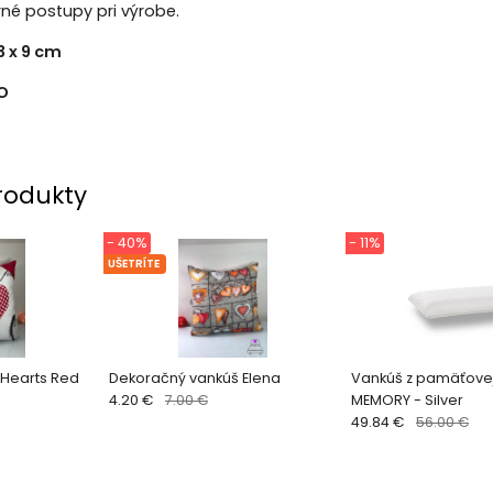
rné postupy pri výrobe.
3 x 9 cm
O
rodukty
- 40%
- 11%
UŠETRÍTE
 Hearts Red
Dekoračný vankúš Elena
Vankúš z pamäťove
4.20 €
7.00 €
MEMORY - Silver
49.84 €
56.00 €