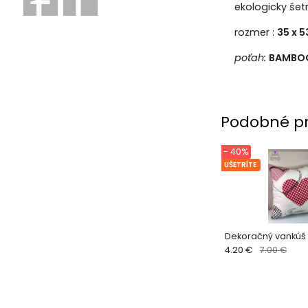
ekologicky šet
rozmer :
35 x 5
poťah:
BAMBO
Podobné p
- 40%
UŠETRÍTE
Dekoračný vankúš
4.20 €
7.00 €