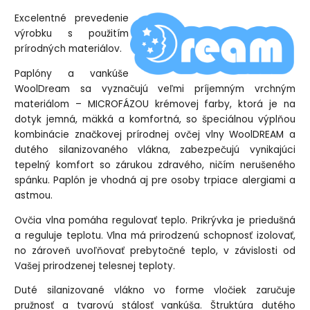
Excelentné prevedenie
výrobku s použitím
prírodných materiálov.
Paplóny a vankúše
WoolDream sa vyznačujú veľmi príjemným vrchným
materiálom – MICROFÁZOU krémovej farby, ktorá je na
dotyk jemná, mäkká a komfortná, so špeciálnou výplňou
kombinácie značkovej prírodnej ovčej vlny WoolDREAM a
dutého silanizovaného vlákna, zabezpečujú vynikajúci
tepelný komfort so zárukou zdravého, ničím nerušeného
spánku. Paplón je vhodná aj pre osoby trpiace alergiami a
astmou.
Ovčia vlna pomáha regulovať teplo. Prikrývka je priedušná
a reguluje teplotu. Vlna má prirodzenú schopnosť izolovať,
no zároveň uvoľňovať prebytočné teplo, v závislosti od
Vašej prirodzenej telesnej teploty.
Duté silanizované vlákno vo forme vločiek zaručuje
pružnosť a tvarovú stálosť vankúša. Štruktúra dutého