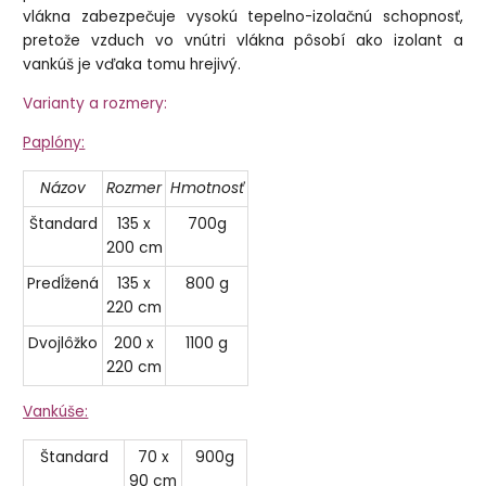
vlákna zabezpečuje vysokú tepelno-izolačnú schopnosť,
pretože vzduch vo vnútri vlákna pôsobí ako izolant a
vankúš je vďaka tomu hrejivý.
Varianty a rozmery:
Paplóny:
Názov
Rozmer
Hmotnosť
Štandard
135 x
700g
200 cm
Predĺžená
135 x
800 g
220 cm
Dvojlôžko
200 x
1100 g
220 cm
Vankúše:
Štandard
70 x
900g
90 cm