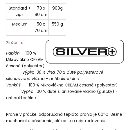
Štandard +
70 x
900g
zips
90 cm
Medium
50 x
550 g
70 cm
Zloženie:
Paplón
100 %
Mikrovlákno CREAM
česané (polyester)
Výplň: 30 % vlna, 70 % duté polyesterové
silanizované vlákno - antibakteriálne
Vankúš
100 % Mikrovlákno CREAM česané (polyester)
Výplň:
100 % duté silanizované vlákno (guličky) -
antibakteriálne
Pranie v práčke, odporúčaná teplota prania je 60°C. Bežné
mechanické pôsobenie, plákanie a odstreďovanie.