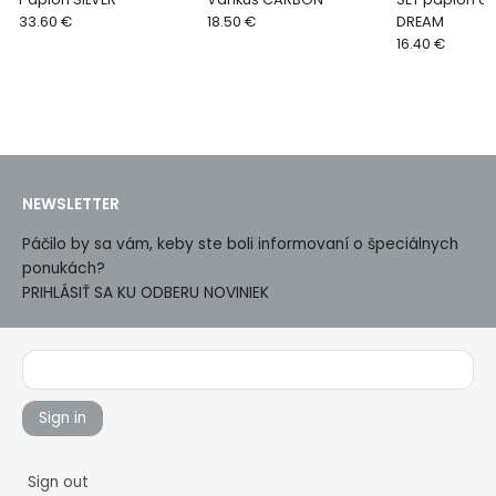
33.60 €
18.50 €
DREAM
16.40 €
NEWSLETTER
Páčilo by sa vám, keby ste boli informovaní o špeciálnych
ponukách?
PRIHLÁSIŤ SA KU ODBERU NOVINIEK
Sign in
Sign out