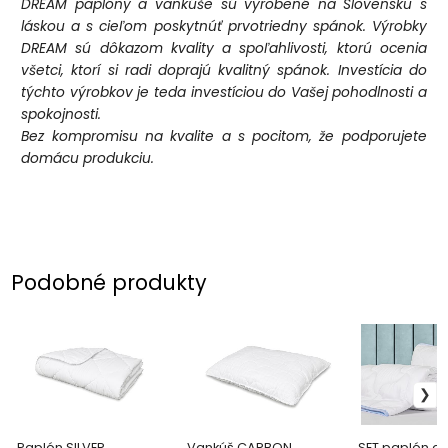
DREAM paplóny a vankúše sú vyrobené na Slovensku s
láskou a s cieľom poskytnúť prvotriedny spánok. Výrobky
DREAM sú dôkazom kvality a spoľahlivosti, ktorú ocenia
všetci, ktorí si radi doprajú kvalitný spánok. Investícia do
týchto výrobkov je teda investíciou do Vašej pohodlnosti a
spokojnosti.
Bez kompromisu na kvalite a s pocitom, že podporujete
domácu produkciu.
Podobné produkty
Paplón SILVER
Vankúš CARBON
SET paplón a 