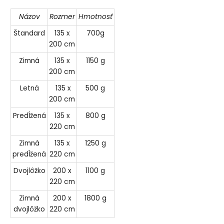
Názov
Rozmer
Hmotnosť
Štandard
135 x
700g
200 cm
Zimná
135 x
1150 g
200 cm
Letná
135 x
500 g
200 cm
Predĺžená
135 x
800 g
220 cm
Zimná
135 x
1250 g
predĺžená
220 cm
Dvojlôžko
200 x
1100 g
220 cm
Zimná
200 x
1800 g
dvojlôžko
220 cm