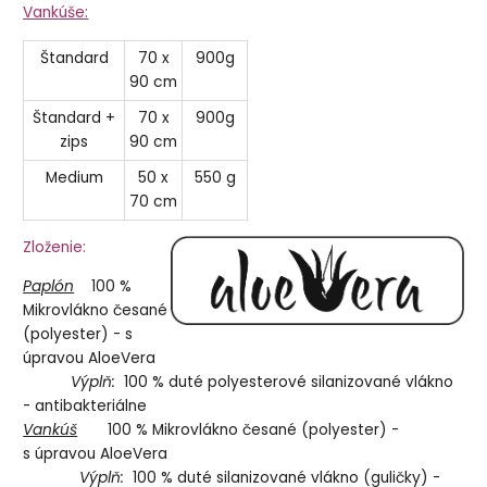
Vankúše:
Štandard
70 x
900g
90 cm
Štandard +
70 x
900g
zips
90 cm
Medium
50 x
550 g
70 cm
Zloženie:
Paplón
100 %
Mikrovlákno česané
(polyester) - s
úpravou AloeVera
Výplň:
100 % duté polyesterové silanizované vlákno
- antibakteriálne
Vankúš
100 % Mikrovlákno česané (polyester) -
s úpravou AloeVera
Výplň:
100 % duté silanizované vlákno (guličky) -