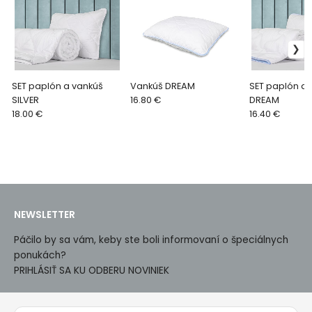
SET paplón a vankúš
Vankúš DREAM
SET paplón a 
SILVER
16.80 €
DREAM
18.00 €
16.40 €
NEWSLETTER
Páčilo by sa vám, keby ste boli informovaní o špeciálnych
ponukách?
PRIHLÁSIŤ SA KU ODBERU NOVINIEK