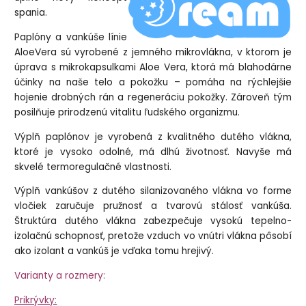
spania.
Paplóny a vankúše línie
AloeVera sú vyrobené z jemného mikrovlákna, v ktorom je
úprava s mikrokapsulkami Aloe Vera, ktorá má blahodárne
účinky na naše telo a pokožku – pomáha na rýchlejšie
hojenie drobných rán a regeneráciu pokožky. Zároveň tým
posilňuje prirodzenú vitalitu ľudského organizmu.
Výplň paplónov je vyrobená z kvalitného dutého vlákna,
ktoré je vysoko odolné, má dlhú životnosť. Navyše má
skvelé termoregulačné vlastnosti.
Výplň vankúšov z dutého silanizovaného vlákna vo forme
vločiek zaručuje pružnosť a tvarovú stálosť vankúša.
Štruktúra dutého vlákna zabezpečuje vysokú tepelno-
izolačnú schopnosť, pretože vzduch vo vnútri vlákna pôsobí
ako izolant a vankúš je vďaka tomu hrejivý.
Varianty a rozmery:
Prikrývky: