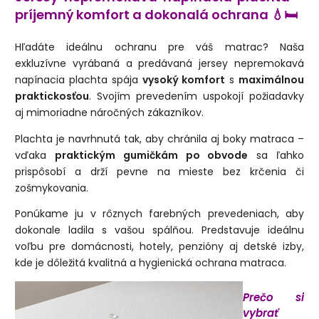
príjemný komfort a dokonalá ochrana 💧🛏️
Hľadáte ideálnu ochranu pre váš matrac? Naša
exkluzívne vyrábaná a predávaná jersey nepremokavá
napínacia plachta spája
vysoký komfort
s
maximálnou
praktickosťou
. Svojím prevedením uspokojí požiadavky
aj mimoriadne náročných zákazníkov.
Plachta je navrhnutá tak, aby chránila aj boky matraca –
vďaka
praktickým gumičkám po obvode
sa ľahko
prispôsobí a drží pevne na mieste bez krčenia či
zošmykovania.
Ponúkame ju v rôznych farebných prevedeniach, aby
dokonale ladila s vašou spálňou. Predstavuje ideálnu
voľbu pre domácnosti, hotely, penzióny aj detské izby,
kde je dôležitá kvalitná a hygienická ochrana matraca.
Prečo si
vybrať