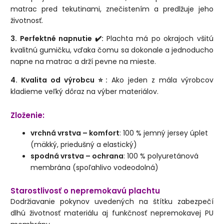
matrac pred tekutinami, znečistením a predlžuje jeho
životnosť.
3. Perfektné napnutie ✔️:
Plachta má po okrajoch všitú
kvalitnú gumičku, vďaka čomu sa dokonale a jednoducho
napne na matrac a drží pevne na mieste.
4. Kvalita od výrobcu ⭐:
Ako jeden z mála výrobcov
kladieme veľký dôraz na výber materiálov.
Zloženie:
vrchná vrstva – komfort
: 100 % jemný jersey úplet
(mäkký, priedušný a elastický)
spodná vrstva – ochrana
: 100 % polyuretánová
membrána (spoľahlivo vodeodolná)
Starostlivosť o nepremokavú plachtu
Dodržiavanie pokynov uvedených na štítku zabezpečí
dlhú životnosť materiálu aj funkčnosť nepremokavej PU