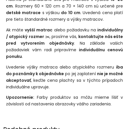
cm
. Rozmery 60 × 120 cm a 70 × 140 cm sú určené pre
detské matrace
s výškou
do 10 cm
. Uvedená cena platí
pre tieto štandardné rozmery a výšky matracov.
Ak máte
vyšší matrac
alebo požiadavku na
individuálny
/ atypický rozmer
✂️, prosíme vás,
kontaktujte nás ešte
pred vytvorením objednávky
. Na základe vašich
požiadaviek vám radi pripravíme
individuálnu cenovú
ponuku
.
Uvedenie výšky matraca alebo atypického rozmeru
iba
do poznámky k objednávke
po jej zaplatení
nie je možné
akceptovať
, keďže cena plachty sa v týchto prípadoch
individuálne upravuje.
Upozornenie:
Farby produktov sa môžu mierne líšiť v
závislosti od nastavenia obrazovky vášho zariadenia.