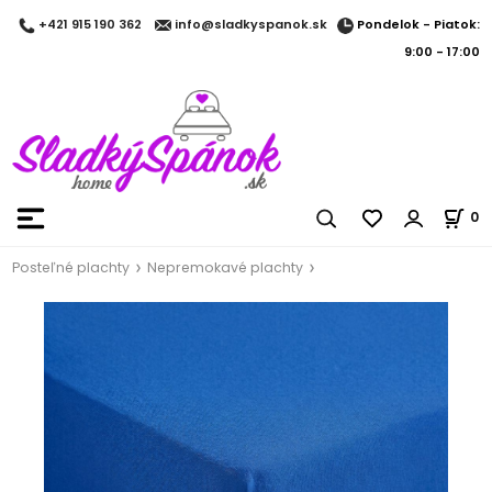
Pondelok - Piatok:
+421 915 190 362
info@sladkyspanok.sk
9:00 - 17:00
0
Posteľné plachty
Nepremokavé plachty