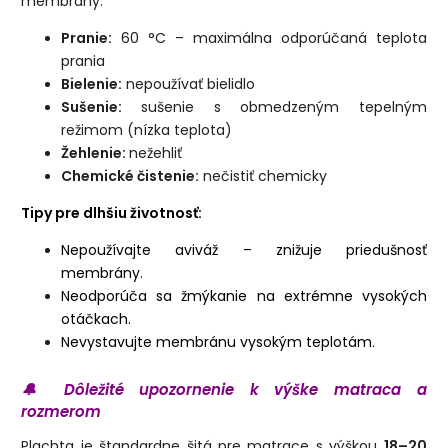
membrány.
Pranie:
60 °C – maximálna odporúčaná teplota
prania
Bielenie:
nepoužívať bielidlo
Sušenie:
s
ušenie s obmedzeným tepelným
režimom (nízka teplota)
Žehlenie:
n
ežehliť
Chemické čistenie:
nečistiť chemicky
Tipy pre dlhšiu životnosť:
Nepoužívajte aviváž – znižuje priedušnosť
membrány.
Neodporúča sa žmýkanie na extrémne vysokých
otáčkach.
Nevystavujte membránu vysokým teplotám.
🔔 Dôležité upozornenie k výške matraca a
rozmerom
Plachta je štandardne šitá pre matrace s výškou
18–20