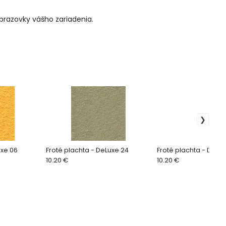
obrazovky vášho zariadenia.
uxe 06
Froté plachta - DeLuxe 24
Froté plachta - DeLux
10.20 €
10.20 €