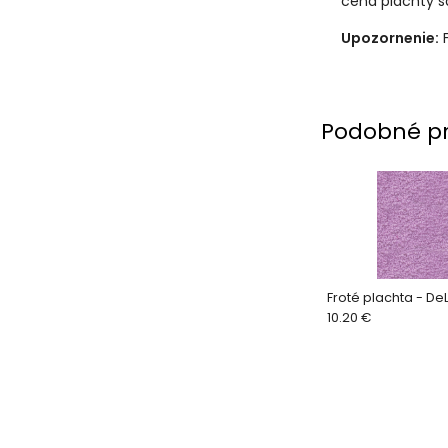
cena plachty s
Upozornenie:
F
Podobné p
Froté plachta - De
10.20 €