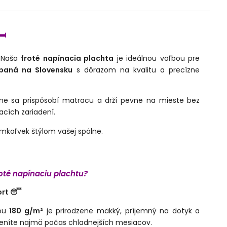
️
? Naša
froté napínacia plachta
je ideálnou voľbou pre
baná na Slovensku
s dôrazom na kvalitu a precízne
tne sa prispôsobí matracu a drží pevne na mieste bez
cích zariadení.
kýmkoľvek štýlom vašej spálne.
roté napínaciu plachtu?
ort 😴
tou
180 g/m²
je prirodzene mäkký, príjemný na dotyk a
oceníte najmä počas chladnejších mesiacov.