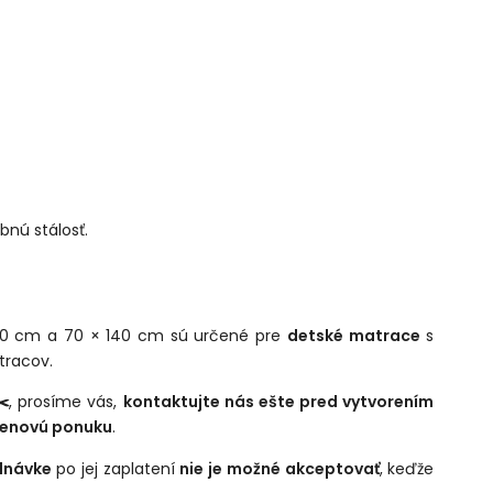
bnú stálosť.
20 cm a 70 × 140 cm sú určené pre
detské matrace
s
tracov.
✂️
, prosíme vás,
kontaktujte nás ešte pred vytvorením
cenovú ponuku
.
dnávke
po jej zaplatení
nie je možné akceptovať
, keďže