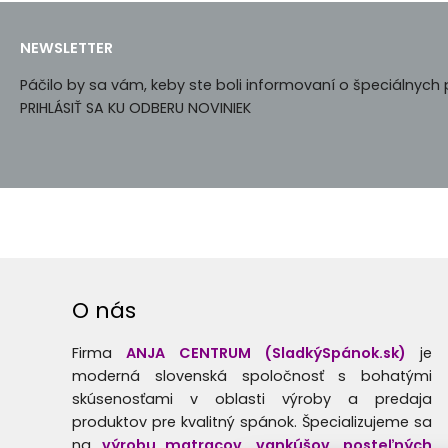
NEWSLETTER
Páčilo by sa vám, keby ste boli informovaní o špeciálnyc
PRIHLÁSIŤ SA KU ODBERU NOVINIEK
O nás
Firma
ANJA CENTRUM (SladkýSpánok.sk)
je
moderná slovenská spoločnosť s bohatými
skúsenosťami v oblasti výroby a predaja
produktov pre kvalitný spánok. Špecializujeme sa
na
výrobu matracov, vankúšov, posteľných