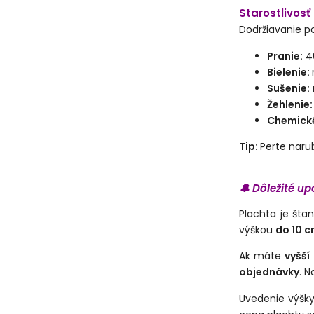
Starostlivosť
Dodržiavanie po
Pranie:
40
Bielenie:
S
ušenie:
Žehlenie:
Chemické
Tip:
Perte naru
🔔 Dôležité u
Plachta je šta
výškou
do 10 
Ak máte
vyšší
objednávky
. 
Uvedenie výšk