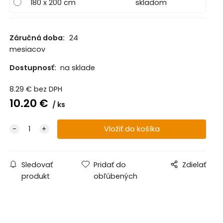
180 x 200 cm
skladom
200 x 200 cm
2 - 3 dni
Záručná doba:
24
mesiacov
90 x 220 cm
2 - 3 dni
Dostupnosť:
na sklade
120 x 220 cm
2 - 3 dni
8.29
€
bez DPH
140 x 220 cm
2 - 3 dni
10.20
€
ks
160 x 220 cm
2 - 3 dni
180 x 220 cm
2 - 3 dni
Sledovať
Pridať do
Zdielať
200 x 220 cm
skladom
produkt
obľúbených
200 x 240 cm
2 - 3 dni
220 x 240 cm
2 - 3 dni