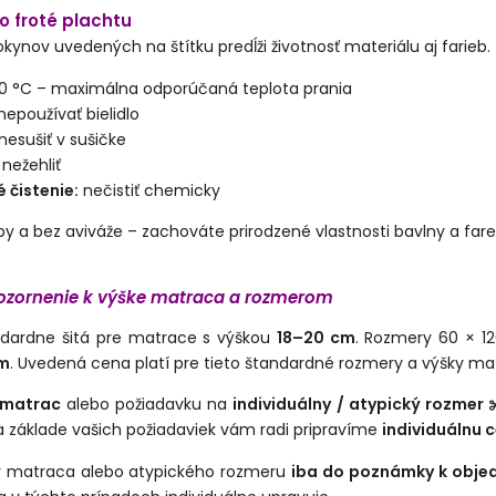
 o froté plachtu
kynov uvedených na štítku predĺži životnosť materiálu aj farieb.
 °C – maximálna odporúčaná teplota prania
nepoužívať bielidlo
nesušiť v sušičke
nežehliť
 čistenie:
nečistiť chemicky
by a bez aviváže – zachováte prirodzené vlastnosti bavlny a fare
pozornenie k výške matraca a rozmerom
ndardne šitá pre matrace s výškou
18–20 cm
. Rozmery 60 × 1
cm
. Uvedená cena platí pre tieto štandardné rozmery a výšky ma
 matrac
alebo požiadavku na
individuálny / atypický rozmer 
Na základe vašich požiadaviek vám radi pripravíme
individuálnu 
y matraca alebo atypického rozmeru
iba do poznámky k obje