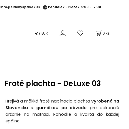
Pondelok - Piatok: 9:00 - 17:00
info@sladkyspanok.sk
0
ks
€ / EUR
Froté plachta - DeLuxe 03
Hrejivá a mäkká froté napínacia plachta
vyrobená na
Slovensku
s
gumičkou po obvode
pre dokonalé
držanie na matraci. Pohodlie a kvalita do každej
spálne.