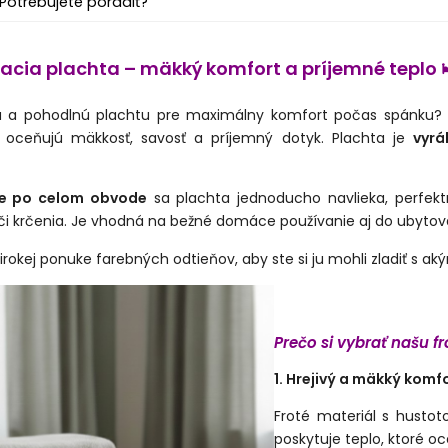
Potrebujete poradiť?
acia plachta – mäkký komfort a príjemné teplo 
vú a pohodlnú plachtu pre maximálny komfort počas spánku
í oceňujú mäkkosť, savosť a príjemný dotyk. Plachta je
vyrá
e po celom obvode
sa plachta jednoducho navlieka, perfek
i krčenia. Je vhodná na bežné domáce používanie aj do ubytova
irokej ponuke farebných odtieňov, aby ste si ju mohli zladiť s a
Prečo si vybrať našu f
1. Hrejivý a mäkký komf
Froté materiál s husto
poskytuje teplo, ktoré 