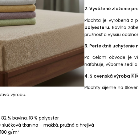
2. Vyvážené zloženie pr
Plachta je vyrobená z 
polyesteru
. Bavlna zab
pružnosť a vyššiu odolnos
3. Perfektné uchytenie 
Po celom obvode je vš
naťahuje, výborne sedí a
4. Slovenská výroba 🇸
Plachty šijeme na Slove
tivú výrobu.
82 % bavlna, 18 % polyester
 slučková tkanina – mäkká, pružná a hrejivá
180 g/m²