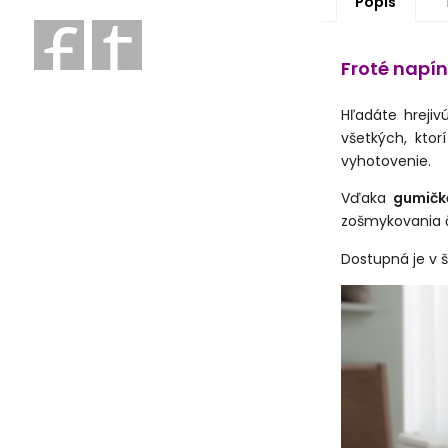
Popis
Froté napín
Hľadáte hreji
všetkých, ktor
vyhotovenie.
Vďaka
gumičk
zošmykovania č
Dostupná je v š