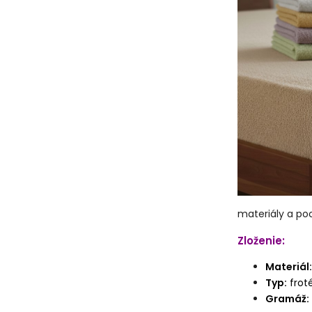
materiály a poc
Zlože
nie:
Materiál:
Typ:
froté
Gramáž: