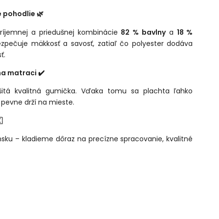
e pohodlie 🌿
príjemnej a priedušnej kombinácie
82 % bavlny
a
18 %
ezpečuje mäkkosť a savosť, zatiaľ čo polyester dodáva
ť.
na matraci ✔️
itá kvalitná gumička. Vďaka tomu sa plachta ľahko
 pevne drží na mieste.

nsku – kladieme dôraz na precízne spracovanie, kvalitné