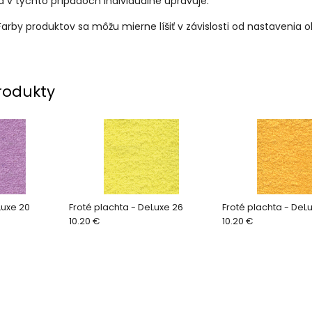
a v týchto prípadoch individuálne upravuje.
arby produktov sa môžu mierne líšiť v závislosti od nastavenia 
rodukty
Luxe 20
Froté plachta - DeLuxe 26
Froté plachta - DeL
10.20 €
10.20 €