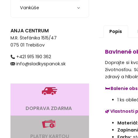
Vankúše
ANJA CENTRUM
Popis
M.R. Štefánika 1515/47
075 01 Trebišov
Bavlnené ob
+421 915 190 362
Doprajte si kva
info@sladkyspanok.sk
životnosťou. 
zdravý a hlbok
🛏️ Balenie o
1 ks obli
DOPRAVA ZDARMA
🌿 Vlastnosti
Materiál
Zapínani
PLATBY KARTOU
Farby:
st