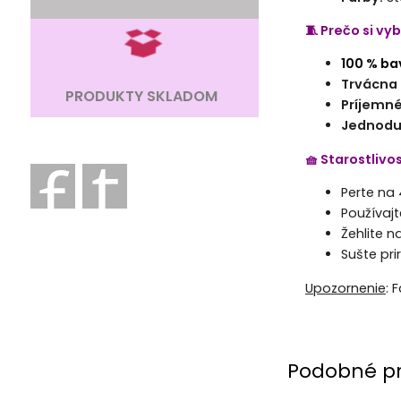
🧵 Prečo si vy
100 % ba
Trvácna 
PRODUKTY SKLADOM
Príjemné
Jednodu
🧺 Starostlivo
Perte na 
Používajt
Žehlite n
Sušte pr
Upozornenie
: 
Podobné p