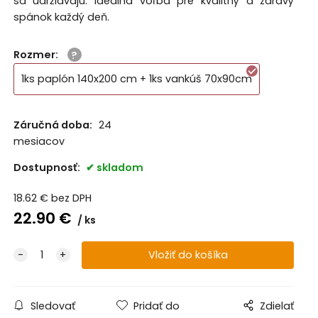
sa udržiavajú. Ideálna voľba pre kvalitný a zdravý
spánok každý deň.
Rozmer
:
1ks paplón 140x200 cm + 1ks vankúš 70x90cm
Záručná doba:
24
mesiacov
Dostupnosť:
skladom
18.62
€
bez DPH
22.90
€
ks
Sledovať
Pridať do
Zdielať