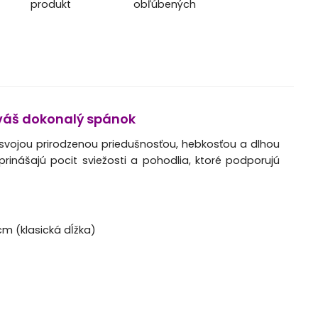
produkt
obľúbených
 váš dokonalý spánok
 svojou prirodzenou priedušnosťou, hebkosťou a dlhou
rinášajú pocit sviežosti a pohodlia, ktoré podporujú
cm (klasická dĺžka)