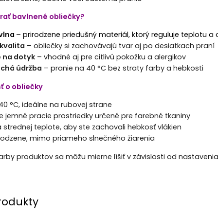
brať bavlnené obliečky?
vlna
– prirodzene priedušný materiál, ktorý reguluje teplotu a
kvalita
– obliečky si zachovávajú tvar aj po desiatkach praní
 na dotyk
– vhodné aj pre citlivú pokožku a alergikov
chá údržba
– pranie na 40 °C bez straty farby a hebkosti
sť o obliečky
40 °C, ideálne na rubovej strane
e jemné pracie prostriedky určené pre farebné tkaniny
a strednej teplote, aby ste zachovali hebkosť vlákien
irodzene, mimo priameho slnečného žiarenia
Farby produktov sa môžu mierne líšiť v závislosti od nastaveni
rodukty