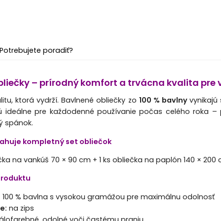
Potrebujete poradiť?
liečky – prírodný komfort a trvácna kvalita pre
litu, ktorá vydrží. Bavlnené obliečky zo
100 % bavlny
vynikajú
Sú ideálne pre každodenné používanie počas celého roka – p
ý spánok.
bsahuje kompletný set obliečok
ečka na vankúš 70 × 90 cm + 1 ks obliečka na paplón 140 × 200 
 produktu
:
100 % bavlna s vysokou gramážou pre maximálnu odolnosť
e:
na zips
álofarebné, odolné voči častému praniu