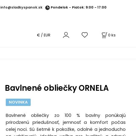
Pondelok - Piatok: 9:00 - 17:00
info@sladkyspanok.sk
0
ks
€ / EUR
Bavlnené obliečky ORNELA
NOVINKA
Bavlnené obliečky zo 100 % bavlny ponúkajú
prirodzenú priedušnosť, jemnosť a komfort počas
celej noci. Sú šetrné k pokožke, odolné a jednoducho