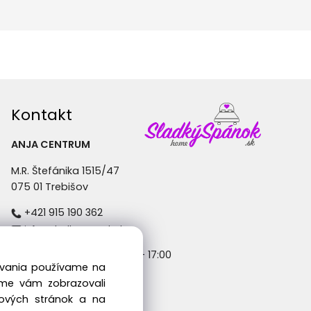
Kontakt
ANJA CENTRUM
M.R. Štefánika 1515/47
075 01 Trebišov
+421 915 190 362
info@sladkyspanok.sk
Pondelok - Piatok: 8:30 - 17:00
dovania používame na
sme vám zobrazovali
bových stránok a na