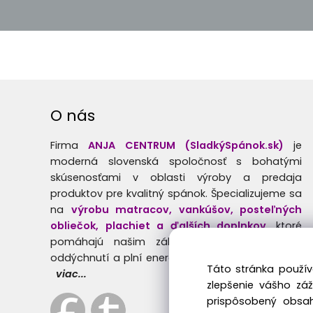
O nás
Firma
ANJA CENTRUM (SladkýSpánok.sk)
je
moderná slovenská spoločnosť s bohatými
skúsenosťami v oblasti výroby a predaja
produktov pre kvalitný spánok. Špecializujeme sa
na
výrobu matracov, vankúšov, posteľných
obliečok, plachiet a ďalších doplnkov
, ktoré
pomáhajú našim zákazníkom prebúdzať sa
oddýchnutí a plní energie.
Táto stránka použív
viac...
zlepšenie vášho zá
prispôsobený obsah