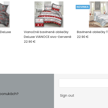
NOVINKA
 DeLuxe
Vianočné bavlnené obliečky
Bavlnené obliečky 
DeLuxe VIANOCE sivo-červené
22.90 €
22.90 €
h ponukách?
Sign out