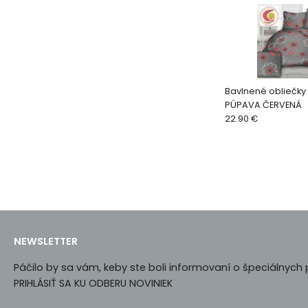
Bavlnené obliečky
PÚPAVA ČERVENÁ
22.90 €
NEWSLETTER
Páčilo by sa vám, keby ste boli informovaní o špeciálnyc
PRIHLÁSIŤ SA KU ODBERU NOVINIEK