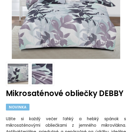
Mikrosaténové obliečky DEBBY
NOVINKA
Užite si každý večer ľahký a hebký spánok s
mikrosaténovými obliečkami z jemného mikrovlákna.
Antibakteriálne, priedušné a nenáročné na údržbu, ideálne