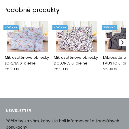
Podobné produkty
NOVINKA
NOVINKA
NOVINKA
Mikrosaténové obliečky
Mikrosaténové obliečky
Mikrosaténov
LORENA 6-dielne
DOLORES 6-dielne
FAUSTO 6-die
25.90 €
25.90 €
25.90 €
NEWSLETTER
Páčilo by sa vám, keby ste boli informovaní o špeciálnych
ponukách?