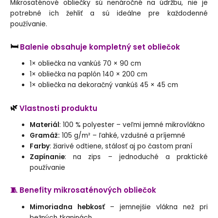
Mikrosaténové obliečky sú nenáročné na údržbu, nie je
potrebné ich žehliť a sú ideálne pre každodenné
používanie.
🛏️
Balenie obsahuje kompletný set obliečok
1× obliečka na vankúš 70 × 90 cm
1× obliečka na paplón 140 × 200 cm
1× obliečka na dekoračný vankúš 45 × 45 cm
🌿
Vlastnosti produktu
Materiál
: 100 % polyester – veľmi jemné mikrovlákno
Gramáž:
105 g/m² – ľahké, vzdušné a príjemné
Farby
: žiarivé odtiene, stálosť aj po častom praní
Zapínanie
: na zips – jednoduché a praktické
používanie
🧵 Benefity mikrosaténových obliečok
Mimoriadna hebkosť
– jemnejšie vlákna než pri
bežných tkaninách