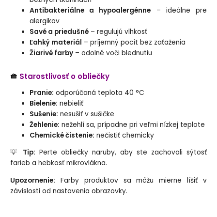
Antibakteriálne a hypoalergénne
– ideálne pre
alergikov
Savé a priedušné
– regulujú vlhkosť
Ľahký materiál
– príjemný pocit bez zaťaženia
Žiarivé farby
– odolné voči blednutiu
🧺
Starostlivosť o obliečky
Pranie:
odporúčaná teplota 40 °C
Bielenie:
nebieliť
Sušenie:
nesušiť v sušičke
Žehlenie:
nežehlí sa, prípadne pri veľmi nízkej teplote
Chemické čistenie:
nečistiť chemicky
💡
Tip:
Perte obliečky naruby, aby ste zachovali sýtosť
farieb a hebkosť mikrovlákna.
Upozornenie:
Farby produktov sa môžu mierne líšiť v
závislosti od nastavenia obrazovky.