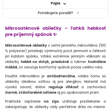
Popis
Potrebujete poradiť?
Mikrosaténové obliečky – ľahká hebkosť
pre príjemný spánok ✨
Mikrosaténové obliečky
z veľmi jemného mikrovlákna (100
% polyester) prinášajú výnimočný pocit jemnosti a ľahkosti
pri každom spánku. Vďaka extrémne jemným vláknam sú
obliečky
hebké na dotyk, priedušné
a takmer
hodvábne
mäkké
, čo zaručuje komfortný spánok počas celého roka.
Použité mikrovlákno je
antibakteriálne
, vďaka čomu sú
obliečky ideálnou voľbou aj pre alergikov. Materiál má
vysokú savosť, dobre
reguluje vlhkosť
a zachováva
žiarivé, stálofarebné odtiene
aj po opakovanom praní.
Praktické zapínanie
na zips
uľahčuje prezliekanie a
zabezpečuje, že obliečky vždy perfektne držia na mieste.