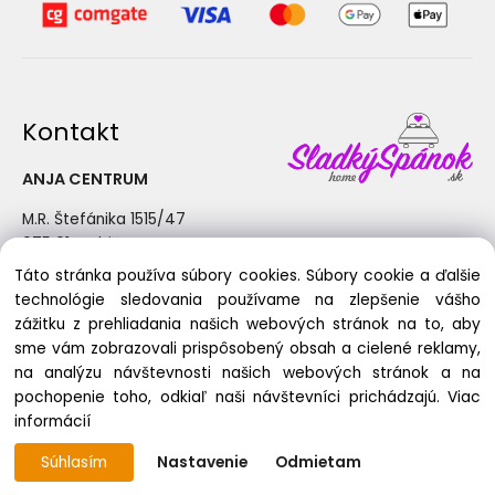
Kontakt
ANJA CENTRUM
M.R. Štefánika 1515/47
075 01 Trebišov
Táto stránka používa súbory cookies. Súbory cookie a ďalšie
+421 915 190 362
technológie sledovania používame na zlepšenie vášho
info@sladkyspanok.sk
zážitku z prehliadania našich webových stránok na to, aby
Pondelok - Piatok: 8:30 - 17:00
sme vám zobrazovali prispôsobený obsah a cielené reklamy,
na analýzu návštevnosti našich webových stránok a na
pochopenie toho, odkiaľ naši návštevníci prichádzajú.
Viac
informácií
Copyright © 2025 ANJA CENTRUM, All rights reserved
Súhlasím
Nastavenie
Odmietam
Vytvorené systémom ClickEshop.sk