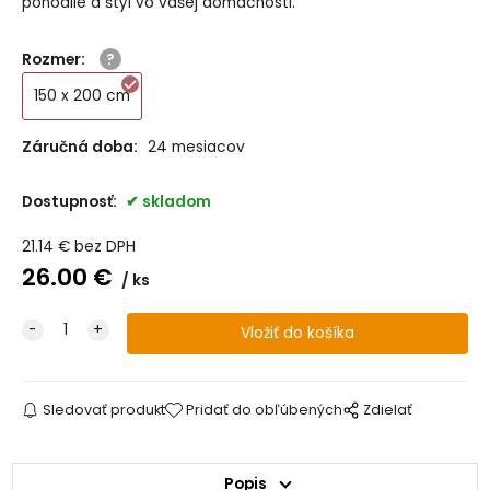
pohodlie a štýl vo vašej domácnosti.
Rozmer
:
150 x 200 cm
Záručná doba:
24 mesiacov
Dostupnosť:
skladom
21.14
€
bez DPH
26.00
€
ks
Sledovať produkt
Pridať do obľúbených
Zdielať
Popis