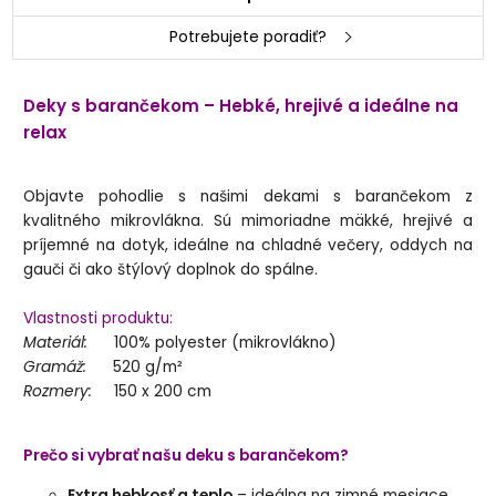
Potrebujete poradiť?
Deky s barančekom – Hebké, hrejivé a ideálne na
relax
Objavte pohodlie s našimi dekami s barančekom z
kvalitného mikrovlákna. Sú mimoriadne mäkké, hrejivé a
príjemné na dotyk, ideálne na chladné večery, oddych na
gauči či ako štýlový doplnok do spálne.
Vlastnosti produktu:
Materiál:
100% polyester (mikrovlákno)
Gramáž:
520 g/m²
Rozmery:
150 x 200 cm
Prečo si vybrať našu deku s barančekom?
Extra hebkosť a teplo
– ideálna na zimné mesiace