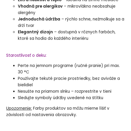
Vhodná pre alergikov
– mikrovlákno neobsahuje
alergény
Jednoduchá údržba
– rýchlo schne, nežmolkuje sa a
drží tvar
Elegantný dizajn
– dostupná v rôznych farbách,
ktoré sa hodia do každého interiéru
Starostlivosť o deku:
Perte na jemnom programe (ručné pranie) pri max.
30 °C
Používajte tekuté pracie prostriedky, bez aviváže a
bielidiel
Nesušte na priamom slnku – rozprestrite v tieni
Sledujte symboly údržby uvedené na štítku
Upozornenie:
Farby produktov sa môžu mierne líšiť v
závislosti od nastavenia obrazovky.