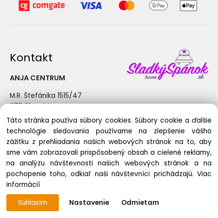
Kontakt
ANJA CENTRUM
M.R. Štefánika 1515/47
075 01 Trebišov
Táto stránka používa súbory cookies. Súbory cookie a ďalšie
+421 915 190 362
technológie sledovania používame na zlepšenie vášho
info@sladkyspanok.sk
zážitku z prehliadania našich webových stránok na to, aby
Pondelok - Piatok: 8:30 - 17:00
sme vám zobrazovali prispôsobený obsah a cielené reklamy,
na analýzu návštevnosti našich webových stránok a na
pochopenie toho, odkiaľ naši návštevníci prichádzajú.
Viac
informácií
Copyright © 2025 ANJA CENTRUM, All rights reserved
Súhlasím
Nastavenie
Odmietam
Vytvorené systémom ClickEshop.sk