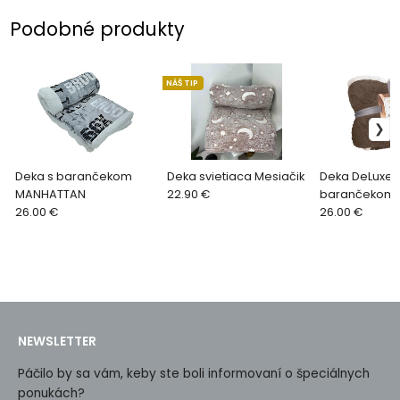
Podobné produkty
NÁŠ TIP
Deka s barančekom
Deka svietiaca Mesiačik
Deka DeLuxe 
MANHATTAN
22.90 €
barančekom 
26.00 €
pásik
26.00 €
NEWSLETTER
Páčilo by sa vám, keby ste boli informovaní o špeciálnych
ponukách?